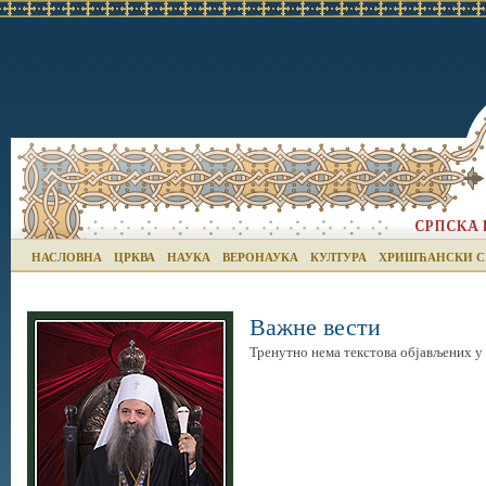
НАСЛОВНА
ЦРКВА
НАУКА
ВЕРОНАУКА
КУЛТУРА
ХРИШЋАНСКИ С
Важне вести
Тренутно нема текстова објављених у 