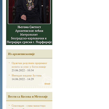
Из архиепископије
Одлични резултати пријемног
испита за упис у богословије
23.06.2022 - 10:34
Имендан владике Јустина
14.06.2022 - 14:29
више
Вести са Косова и Метохије
Спасовдан - слава манастира