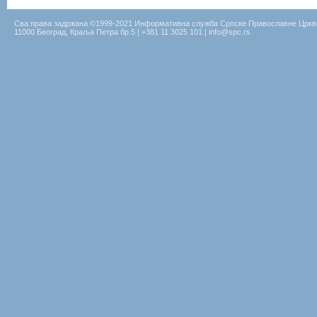
Сва права задржана ©1999-2021 Информативна служба Српске Православне Цркв
11000 Београд, Краља Петра бр.5 | +381 11 3025 101 | info@spc.rs