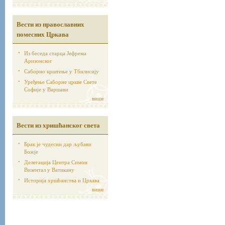
Вести из православних
помесних Цркава
Из беседа старца Јефрема
Аризонског
Саборно крштење у Тбилисију
Уређење Саборне цркве Свете
Софије у Варшави
више
Вести из хришћанског света
Брак је чудесни дар љубави
Божје
Делегација Центра Симон
Визентал у Ватикану
Историја хршћанства и Цркава
више