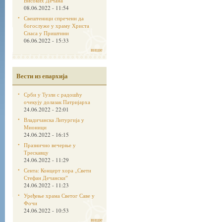
Високих Дечана
08.06.2022 - 11:54
Свештеници спречени да
богослуже у храму Христа
Спаса у Приштини
06.06.2022 - 15:33
више
Вести из епархија
Срби у Тузли с радошћу
очекују долазак Патријарха
24.06.2022 - 22:01
Владичанска Литургија у
Мионици
24.06.2022 - 16:15
Празнично вечерње у
Трескавцу
24.06.2022 - 11:29
Сента: Концерт хора „Свети
Стефан Дечанскиˮ
24.06.2022 - 11:23
Уређење храма Светог Саве у
Фочи
24.06.2022 - 10:53
више