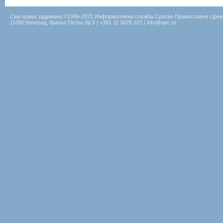
Сва права задржана ©1999-2021 Информативна служба Српске Православне Цркв
11000 Београд, Краља Петра бр.5 | +381 11 3025 101 | info@spc.rs