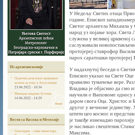
У Недељу Светих отаца Првог
године, Епископ западноамер
Светог архангела Михаила у 
народ уз појање хора. Света
служена у великој црквеној 
саслуживали новопостављени
протојереј-ставрофор Васили
парох саратошки протојереј 
Из архиепископије
У надахнутој беседи о Свети
Епископ указао на Свете Оце
Одлични резултати пријемног
правилно тумачење вере. Раз
испита за упис у богословије
23.06.2022 - 10:34
Владика је објаснио да смо 
Имендан владике Јустина
научили о Њиховоме односу и
14.06.2022 - 14:29
даром свога Оца. Христос и 
више
другог у вечноме јединству. 
штити цео космос и представ
Вести са Косова и Метохије
је такође изненадио парохиј
је насликао свештеник Стама
Спасовдан - слава манастира
Максима.