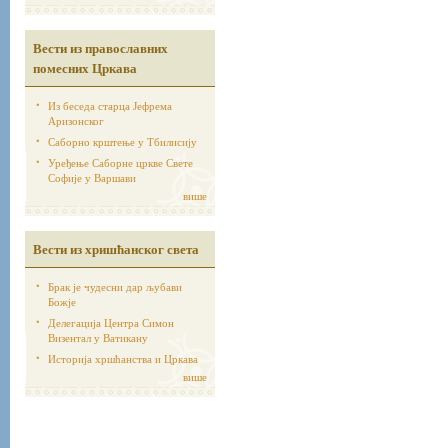
Вести из православних
помесних Цркава
Из беседа старца Јефрема
Аризонског
Саборно крштење у Тбилисију
Уређење Саборне цркве Свете
Софије у Варшави
више
Вести из хришћанског света
Брак је чудесни дар љубави
Божје
Делегација Центра Симон
Визентал у Ватикану
Историја хршћанства и Цркава
више