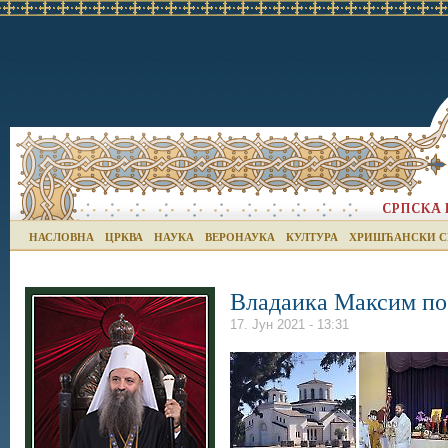
НАСЛОВНА
ЦРКВА
НАУКА
ВЕРОНАУКА
КУЛТУРА
ХРИШЋАНСКИ С
Владаика Максим по
17. Јун 2021 - 13:31