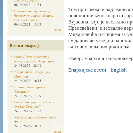
Високих Дечана
08.06.2022 - 11:54
Том приликом је надлежни ар
Свештеници спречени да
новопостављеног пароха сар
богослуже у храму Христа
Спаса у Приштини
Вујасина, који је наследио п
06.06.2022 - 15:33
Преосвећени је захвалио вер
више
Михајловића и чтецима за у
су даровали угледни парохиј
Вести из епархија
њихових вољених родитеља.
Срби у Тузли с радошћу
Извор: Епархија западноаме
очекују долазак Патријарха
24.06.2022 - 22:01
Епархијске вести
English
|
Владичанска Литургија у
Мионици
24.06.2022 - 16:15
Празнично вечерње у
Трескавцу
24.06.2022 - 11:29
Сента: Концерт хора „Свети
Стефан Дечанскиˮ
24.06.2022 - 11:23
Уређење храма Светог Саве у
Фочи
24.06.2022 - 10:53
више