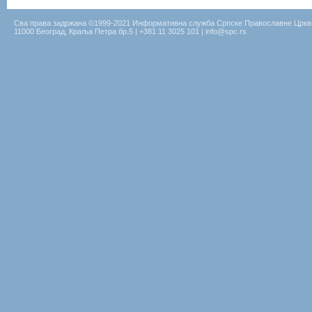
Сва права задржана ©1999-2021 Информативна служба Српске Православне Цркв
11000 Београд, Краља Петра бр.5 | +381 11 3025 101 | info@spc.rs