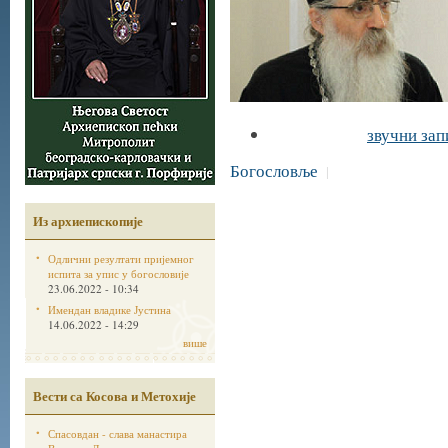
звучни зап
Богословље
|
Из архиепископије
Одлични резултати пријемног
испита за упис у богословије
23.06.2022 - 10:34
Имендан владике Јустина
14.06.2022 - 14:29
више
Вести са Косова и Метохије
Спасовдан - слава манастира