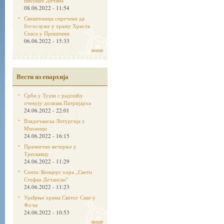
Високих Дечана
08.06.2022 - 11:54
Свештеници спречени да
богослуже у храму Христа
Спаса у Приштини
06.06.2022 - 15:33
више
Вести из епархија
Срби у Тузли с радошћу
очекују долазак Патријарха
24.06.2022 - 22:01
Владичанска Литургија у
Мионици
24.06.2022 - 16:15
Празнично вечерње у
Трескавцу
24.06.2022 - 11:29
Сента: Концерт хора „Свети
Стефан Дечанскиˮ
24.06.2022 - 11:23
Уређење храма Светог Саве у
Фочи
24.06.2022 - 10:53
више