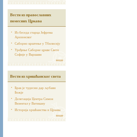
Вести из православних
помесних Цркава
Из беседа старца Јефрема
Аризонског
Саборно крштење у Тбилисију
Уређење Саборне цркве Свете
Софије у Варшави
више
Вести из хришћанског света
Брак је чудесни дар љубави
Божје
Делегација Центра Симон
Визентал у Ватикану
Историја хршћанства и Цркава
више