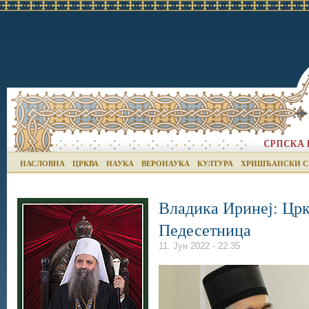
НАСЛОВНА
ЦРКВА
НАУКА
ВЕРОНАУКА
КУЛТУРА
ХРИШЋАНСКИ С
Владика Иринеј: Црк
Педесетница
11. Јун 2022 - 22:35