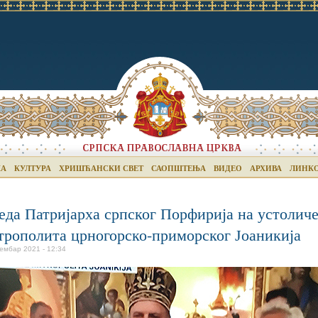
КА
КУЛТУРА
ХРИШЋАНСКИ СВЕТ
САОПШТЕЊА
ВИДЕО
АРХИВА
ЛИНК
еда Патријарха српског Порфирија на устолич
рополита црногорско-приморског Јоаникија
тембар 2021 - 12:34