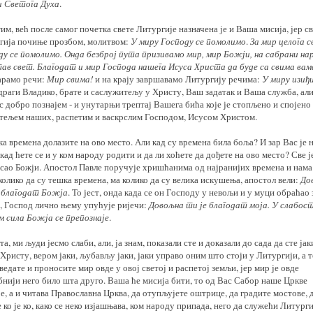
и Светога Духа
.
м, већ после самог почетка свете Литургије назначена је и Ваша мисија, јер с
гија почиње прозбом, молитвом:
У миру Господу се помолимо
.
За мир целога 
ду се помолимо. Онда безброј пута призивамо мир, мир Божји, на сабрани на
тав свет. Благодат и мир Господа нашега Исуса Христа да буде са свима вам
арамо речи:
Мир свима!
и на крају завршавамо Литургију речима:
У миру изиђ
 драги Владико, брате и саслужитељу у Христу, Ваш задатак и Ваша служба, али
ас добро познајем - и унутарњи трептај Вашега бића које је стопљено и спојено
тељем наших, распетим и васкрслим Господом, Исусом Христом.
а времена долазите на ово место. Али кад су времена била боља? И зар Вас је 
кад ћете се и у ком народу родити и да ли хоћете да дођете на ово место? Све ј
сао Божји. Апостол Павле поручује хришћанима од најранијих времена и нама
колико да су тешка времена, ма колико да су велика искушења, апостол вели:
До
е благодат Божја
. То јест, онда када се он Господу у невољи и у муци обраћао 
, Господ лично њему упућује ријечи:
Довољна ти је благодат моја. У слабос
м сила Божја се препознаје
.
та, ми људи јесмо слаби, али, ја знам, показали сте и доказали до сада да сте јак
 Христу, вером јаки, љубављу јаки, јаки управо оним што стоји у Литургији, а т
едате и проносите мир овде у овој светој и распетој земљи, јер мир је овде
бнији него било шта друго. Ваша ће мисија бити, то од Вас Сабор наше Цркве
е, а и читава Православна Црква, да отупљујете оштрице, да градите мостове, 
 ко је ко, како се неко изјашњава, ком народу припада, него да служећи Литург