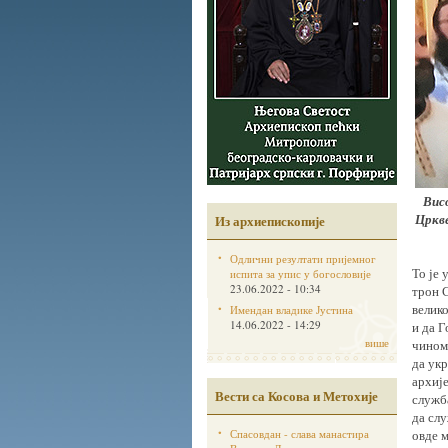
Висо
Цркве
Из архиепископије
Одлични резултати пријемног
То је 
испита за упис у богословије
23.06.2022 - 10:34
трон 
велик
Имендан владике Јустина
14.06.2022 - 14:29
и да 
више
чином 
да ук
архије
Вести са Косова и Метохије
служб
да слу
Спасовдан - слава манастира
овде 