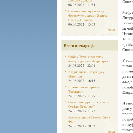
Високих Дечана
Сина 
08.06.2022 - 11:54
Свештеници спречени да
Међути
богослуже у храму Христа
Литур
Спаса у Приштини
Госпо
06.06.2022 - 15:33
на чи
више
Изгов
То је,
- ја В
Вести из епархија
Спаси
Срби у Тузли с радошћу
У тешк
очекују долазак Патријарха
питао 
24.06.2022 - 22:01
проми
Владичанска Литургија у
да ма 
Мионици
24.06.2022 - 16:15
вам ј
помоћ
Празнично вечерње у
Трескавцу
твоји
24.06.2022 - 11:29
Сента: Концерт хора „Свети
И заис
Стефан Дечанскиˮ
јаки у
24.06.2022 - 11:23
пропов
Уређење храма Светог Саве у
потре
Фочи
очекуј
24.06.2022 - 10:53
питате
више