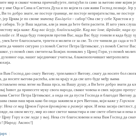
ите мир и сваког човека причешћујете, питајући га само за његово име којим је
 у име Оца и Сина и Светога Духа и по којем га сам живи Господ познаје. Јер 
 Ви то добро знате, не постоје границе, не постоје непријатељства, не постоје
, јер Црква је по своме значењу
Εκκλησία
– сабор! Она све у себе Христом и у
 сабира. То је Ваш задатак, али ја знам да ћете бити распети. И зато увек слуш
ристову која каже:
Кад вас псују, благосиљајте. Кад вас гоне, трпите, када ху
олите се
. И када буду говорили против Вас, када Вас буду гонили и када буду х
, увек ћете благосиљати, трпети и молити се за све. То сте чинили до сада и то 
вити да чините сигурно уз помоћ Светог Петра Цетињског, уз помоћ Светог Вас
шког, уз помоћ свих светитеља Божјих пониклих у Црној Гори, уз помоћ молит
 духовног оца, нашег заједничког учитеља, блаженопочившег митрополита
охија.
и Вам Господ дао снагу Његову, трпељивост Његову, снагу да носите бол свог
, да носите његова распећа, али на крају и да све што буде међу њима
стављено нека легне на Ваша прса, на Вашу душу, а Ви ћете добро знати да к
вај ћивот да принесете муку свога народа, сваког човека и свих заједно препус
вама Светог Петра Цетињског, а онда он да пусти Господа и благодат Његову д
ава сваки наш мрак како би онда заживела и реч Његоша, који каже у
Горском
у
:
Нека се над Црном Гором промијени и развеје мрак
. И нека засија светлост,
овде, на овом месту, мир из овог светог манастира и ове свете обитељи и нека 
 Црну Гору и све људе у њој. Нека сте благословени и нека Вам Господ да снаг
! [Народ: Аксиос!]
јарх
|