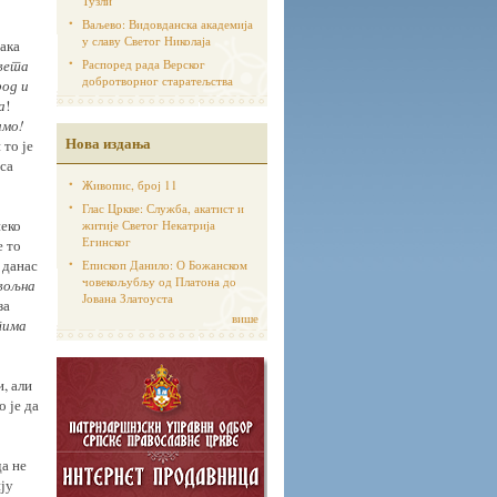
Тузли
Ваљево: Видовданска академија
у славу Светог Николаја
вака
света
Распоред рада Верског
добротворног старатељства
род и
а
!
имо!
Нова издања
 то је
 са
Живопис, број 11
Глас Цркве: Служба, акатист и
неко
житије Светог Некатрија
Егинског
е то
 данас
Епископ Данило: О Божанском
човекољубљу од Платона до
вољна
Јована Златоуста
за
више
тима
и, али
о је да
да не
ију