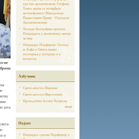
уручио архиепископу Стефану
Томос којим се потврђује
аутoкефалност Македонске
Православне Цркве - Охридске
Архиепископије
Хиљаде Београђана пратило
Патријарха у молитвеној литији
за мир
Патријарх Порфирије: Господ
је Алфа и Омега нашег
постојања у историји и у
вечности
месне
абрани
Азбучник
 на
Свети апостол Варнава
ле
Свети апостол Вартоломеј
литву
Преподобни Јустин Ћелијски
ним
више
ло шта
Најаве
свега
ко
а и
Патријарх српски Порфирије у