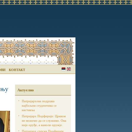
ОВИ
КОНТАКТ
ењу
Актуелно
Патријархова подршка
најбољим студентима се
наставља
Патријарх Порфирије: Црквом
не можемо да се служимо. Она
није оруђе, а камоли оружје.
Патријарх српски Порфирије