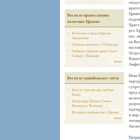
сведоч
крштен
Цркви,
Вести из православних
поделе
помесних Цркава
Христу
реч Х
Из беседа старца Јефрема
вас, м
Аризонског
на Вас
Саборно крштење у Тбилисију
наста
Уређење Саборне цркве Свете
Остро
Софије у Варшави
Вашег
више
Амфил
Нека б
Вести из хришћанског света
народа
супрот
Брак је чудесни дар љубави
пред о
Божје
молит
Делегација Центра Симон
разреш
Визентал у Ватикану
вијенц
Историја хршћанства и Цркава
и мир 
више
читаву
Аксиос
Патри