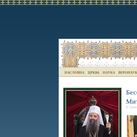
НАСЛОВНА
ЦРКВА
НАУКА
ВЕРОНАУ
Бес
Мит
5. Сеп