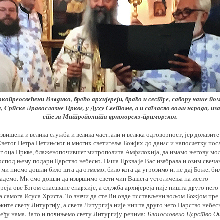
копреосвећени Владико, браћо архијереји, браћо и сестре, сабору наше по
, Српске Православне Цркве, у Духу Светоме, а и сагласно вољи народа, из
сте за Митрополита црногорско-приморског.
узвишена и велика служба и велика част, али и велика одговорност, јер долазите
Светог Петра Цетињског и многих светитеља Божјих до данас и напослетку пос
ог оца Цркве, блаженопочившег митрополита Амфилохија, да имамо његову мо
Господ њему подари Царство небеско. Наша Црква је Вас изабрала и овим свеча
ми нисмо дошли било шта да отмемо, било кога да угрозимо и, не дај Боже, би
радемо. Ми смо дошли да извршимо свети чин Вашега устоличења на место
реја ове Богом спасаване епархије, а служба архијереја није ништа друго него
а самога Исуса Христа. То значи да сте Ви овде постављени вољом Божјом пре 
жите свету Литургију, а света Литургија није ништа друго него Царство небес
међу нама. Зато и почињемо свету Литургију речима:
Благословено Царство Оц