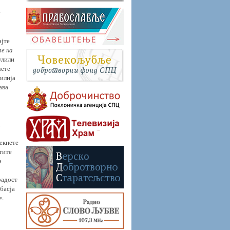
у
ајте
ле на
улили
ћете
илија
ава
а
лекнете
тите
а
 радост
обасја
е.