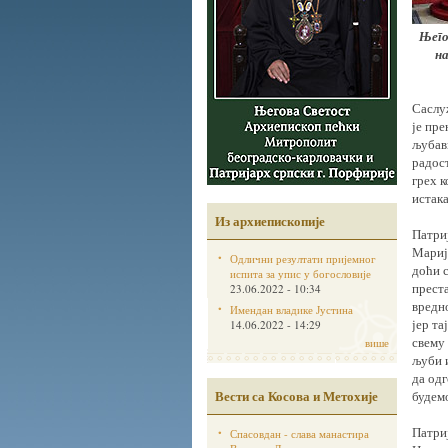
Њего
на
Саслу
је пре
љубави
радост
грех к
истака
Из архиепископије
Патриј
Марији
Одлични резултати пријемног
доћи с
испита за упис у богословије
преста
23.06.2022 - 10:34
вредно
Имендан владике Јустина
јер та
14.06.2022 - 14:29
свему 
више
љуби 
да од
Вести са Косова и Метохије
будемо
Патриј
Спасовдан - слава манастира