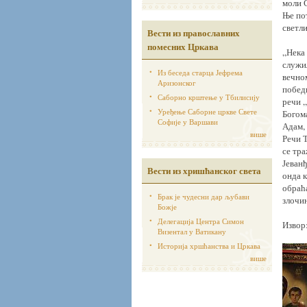
моли С
Ње пот
светли
Вести из православних
помесних Цркава
„Нека
служил
Из беседа старца Јефрема
вечном
Аризонског
победи
Саборно крштење у Тбилисију
речи „
Уређење Саборне цркве Свете
Богома
Софије у Варшави
Адам, 
више
Речи Т
се тра
Јеванђ
Вести из хришћанског света
онда к
обраћа
Брак је чудесни дар љубави
злочин
Божје
Делегација Центра Симон
Извор
Визентал у Ватикану
Историја хршћанства и Цркава
више