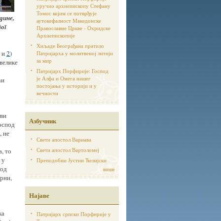
уручио архиепископу Стефану
Томос којим се потврђује
дине,
аутoкефалност Македонске
тог
Православне Цркве - Охридске
Архиепископије
Хиљаде Београђана пратило
и
2
)
Патријарха у молитвеној литији
за мир
евелике
Патријарх Порфирије: Господ
је Алфа и Омега нашег
ћи
постојања у историји и у
вечности
еви
Азбучник
Господ
, не
Свети апостол Варнава
Свети апостол Вартоломеј
, то
 у
Преподобни Јустин Ћелијски
под
више
рни,
Најаве
ка
Патријарх српски Порфирије у