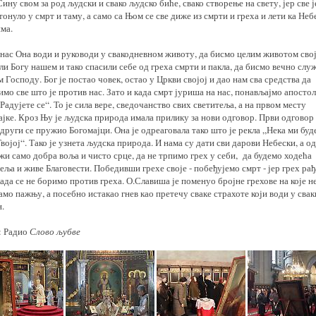
ину свом за род људски и свако људско биће, свако створење на свету, јер све ј
онуло у смрт и таму, а само са Њом се све диже из смрти и греха и лети ка Не
ма.
 нас Она води и руководи у свакодневном животу, да бисмо целим животом сво
и Богу нашем и тако спасили себе од греха смрти и пакла, да бисмо вечно слу
 Господу. Бог је постао човек, остао у Цркви својој и дао нам сва средства да
мо све што је против нас. Зато и када смрт јуриша на нас, понављајмо апосто
Радујете се“. То је сила вере, сведочанство свих светитеља, а на првом месту
јке. Кроз Њу је људска природа имала прилику за нови одговор. Први одговор 
други се пружио Богомајци. Она је одреаговала тако што је рекла „Нека ми буд
војој“. Тако је узнета људска природа. И нама су дати сви дарови Небески, а од
жи само добра воља и чисто срце, да не трпимо грех у себи, да будемо ходећа
еља и живе Благовести. Победивши грехе своје - побеђујемо смрт - јер грех ра
ада се не боримо против греха. О.Славиша је поменуо бројне грехове на које н
мо пажњу, а посебно истакао гнев као претечу сваке страхоте који води у свак
.
: Радио
Слово љубве