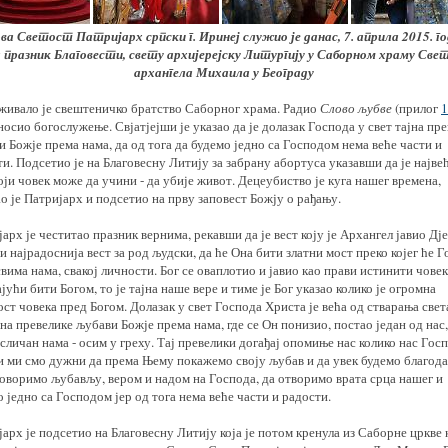
ва Светост Патријарх српски г. Иринеј служио је данас, 7. априла 2015. го
 празник Благовести, свету архијерејску Литургију у Саборном храму Све
архангела Михаила у Београду
живало је свештеничко братство Саборног храма. Радио
Слово љубве
(прилог
1
носио богослужење. Свјатјејши је указао да је долазак Господа у свет тајна пр
 Божје према нама, да од тога да будемо једно са Господом нема веће части и
и. Подсетио је на Благовесну Литију за забрану абортуса указавши да је најве
оји човек може да учини - да убије живот. Децеубиство је куга нашег времена,
о је Патријарх и подсетио на прву заповест Божју о рађању.
арх је честитао празник вернима, рекавши да је вест коју је Архангел јавио Дј
 најрадоснија вест за род људски, да ће Она бити златни мост преко којег ће 
вима нама, свакој личности. Бог се оваплотио и јавио као прави истинити човек
јући бити Богом, то је тајна наше вере и тиме је Бог указао колико је огромна
ст човека пред Богом. Долазак у свет Господа Христа је већа од стварања света
јна превелике љубави Божје према нама, где се Он понизио, постао један од нас,
сличан нама - осим у греху. Тај превелики догађај опомиње нас колико нас Гос
и ми смо дужни да према Њему покажемо своју љубав и да увек будемо благода
говоримо љубављу, вером и надом на Господа, да отворимо врата срца нашег и
 једно са Господом јер од тога нема веће части и радости.
арх је подсетио на Благовесну Литију која је потом кренула из Саборне цркве 