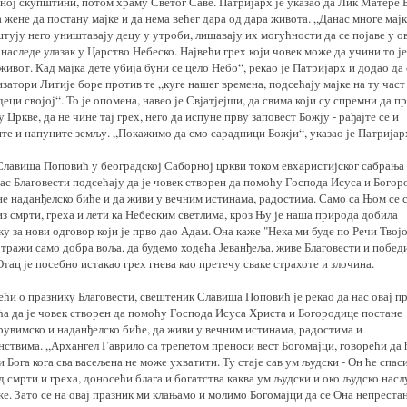
ној скупштини, потом храму Светог Саве. Патријарх је указао да Лик Матере 
 жене да постану мајке и да нема већег дара од дара живота. „Данас многе мајк
тују него уништавају децу у утроби, лишавају их могућности да се појаве у о
 наследе улазак у Царство Небеско. Највећи грех који човек може да учини то је
живот. Кад мајка дете убија буни се цело Небо“, рекао је Патријарх и додао да 
затори Литије боре против те „куге нашег времена, подсећају мајке на ту част
деци својој“. То је опомена, навео је Свјатјејши, да свима који су спремни да п
 Цркве, да не чине тај грех, него да испуне прву заповест Божју - рађајте се и
те и напуните земљу. „Покажимо да смо сарадници Божји“, указао је Патријар
Славиша Поповић у београдској Саборној цркви током евхаристијског сабрања
нас Благовести подсећају да је човек створен да помоћу Господа Исуса и Бого
е наданђелско биће и да живи у вечним истинама, радостима. Само са Њом се 
з смрти, греха и лети ка Небеским светлима, кроз Њу је наша природа добила
у за нови одговор који је прво дао Адам. Она каже "Нека ми буде по Речи Твојо
 тражи само добра воља, да будемо ходећа Јеванђеља, живе Благовести и побе
Отац је посебно истакао грех гнева као претечу сваке страхоте и злочина.
ћи о празнику Благовести, свештеник Славиша Поповић је рекао да нас овај п
ћа да је човек створен да помоћу Господа Исуса Христа и Богородице постане
рувимско и наданђелско биће, да живи у вечним истинама, радостима и
нствима. „Архангел Гаврило са трепетом преноси вест Богомајци, говорећи да 
 Бога кога сва васељена не може ухватити. Ту стаје сав ум људски - Он ће спас
д смрти и греха, доносећи блага и богатства каква ум људски и око људско нас
е. Зато се на овај празник ми клањамо и молимо Богомајци да се Она непреста