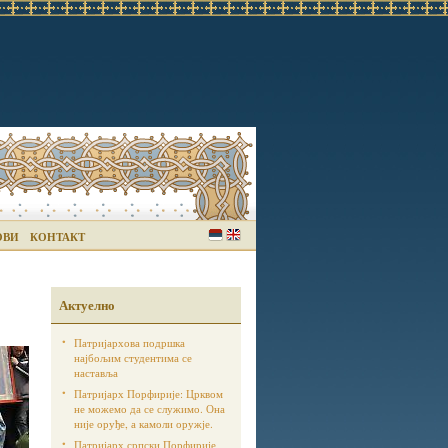
ОВИ
КОНТАКТ
Актуелно
Патријархова подршка
најбољим студентима се
наставља
Патријарх Порфирије: Црквом
не можемо да се служимо. Она
није оруђе, а камоли оружје.
Патријарх српски Порфирије