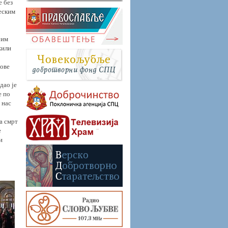
е без
беским
јим
жили
лове
дао је
е по
 нас
ђа смрт
е
и