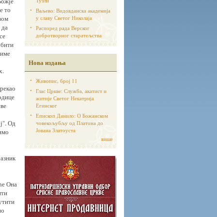
Божје
Тузли
е то
Ваљево: Видовданска академија
вом
у славу Светог Николаја
 да
Распоред рада Верског
се
добротворног старатељства
 бити
риме
Нова издања
х.
Живопис, број 11
 рекао
Глас Цркве: Служба, акатист и
родице
житије Светог Некатрија
све
Егинског
Епископ Данило: О Божанском
ј". Од
човекољубљу од Платона до
Јована Златоуста
димо
више
разник
ће Она
ити
лутити
но