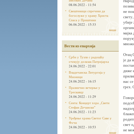
Високих Дечана
Народ
08.06.2022 - 11:54
позива
Свештеници спречени да
не пош
богослуже у храму Христа
свету,
Спаса у Приштини
убије 
06.06.2022 - 15:33
органи
више
мајка 
поруку
множи
Вести из епархија
Отац 
Срби у Тузли с радошћу
је да 
очекују долазак Патријарха
постан
24.06.2022 - 22:01
диже и
Владичанска Литургија у
прилик
Мионици
нас се
24.06.2022 - 16:15
грех. 
Празнично вечерње у
Трескавцу
24.06.2022 - 11:29
Говоре
подсе
Сента: Концерт хора „Свети
Стефан Дечанскиˮ
надхе
24.06.2022 - 11:23
блаже
Уређење храма Светог Саве у
родити
Фочи
свет о
24.06.2022 - 10:53
не мож
више