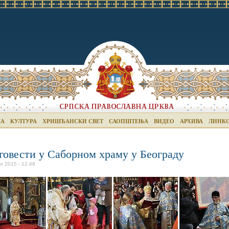
КА
КУЛТУРА
ХРИШЋАНСКИ СВЕТ
САОПШТЕЊА
ВИДЕО
АРХИВА
ЛИНК
говести у Саборном храму у Београду
л 2015 - 12:48