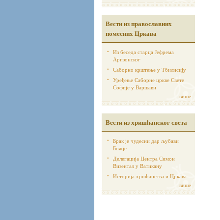
Вести из православних
помесних Цркава
Из беседа старца Јефрема
Аризонског
Саборно крштење у Тбилисију
Уређење Саборне цркве Свете
Софије у Варшави
више
Вести из хришћанског света
Брак је чудесни дар љубави
Божје
Делегација Центра Симон
Визентал у Ватикану
Историја хршћанства и Цркава
више