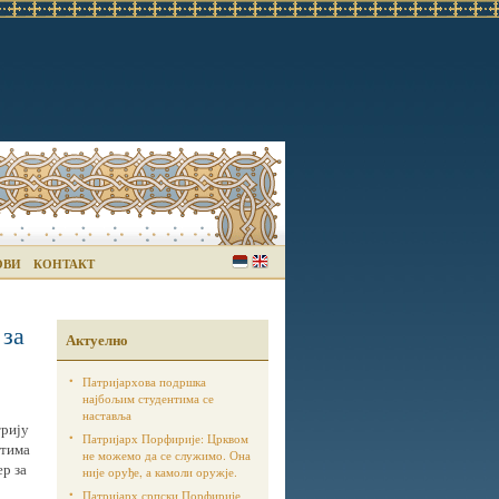
ОВИ
КОНТАКТ
 за
Актуелно
Патријархова подршка
најбољим студентима се
наставља
трију
Патријарх Порфирије: Црквом
стима
не можемо да се служимо. Она
ер за
није оруђе, а камоли оружје.
Патријарх српски Порфирије