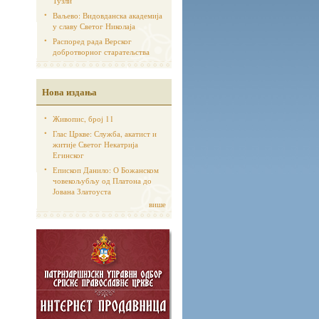
Тузли
Ваљево: Видовданска академија
у славу Светог Николаја
Распоред рада Верског
добротворног старатељства
Нова издања
Живопис, број 11
Глас Цркве: Служба, акатист и
житије Светог Некатрија
Егинског
Епископ Данило: О Божанском
човекољубљу од Платона до
Јована Златоуста
више