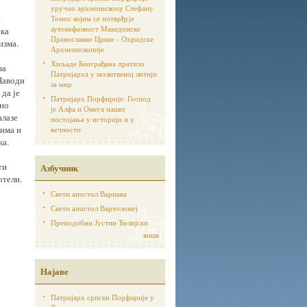
уручио архиепископу Стефану
н
Томос којим се потврђује
аутoкефалност Македонске
ика
Православне Цркве - Охридске
изма.
Архиепископије
Хиљаде Београђана пратило
за
Патријарха у молитвеној литији
 Наводи
за мир
 да је
Патријарх Порфирије: Господ
јно
је Алфа и Омега нашег
алазе
постојања у историји и у
јима и
вечности
ка.
ти
Азбучник
отели.
Свети апостол Варнава
Свети апостол Вартоломеј
Преподобни Јустин Ћелијски
више
Најаве
Патријарх српски Порфирије у