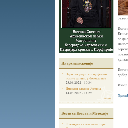
различ
Истич
Египат
се да 
манаст
верско
правос
купал
Из архиепископије
Истиче
Одлични резултати пријемног
добар 
испита за упис у богословије
23.06.2022 - 10:34
Извор
Имендан владике Јустина
14.06.2022 - 14:29
Хришћ
више
Вести са Косова и Метохије
Спасовдан - слава манастира