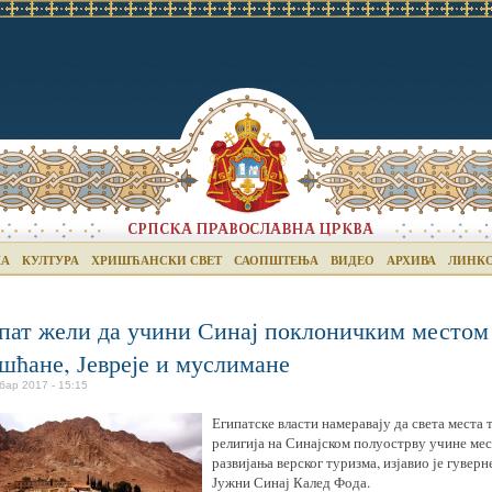
КА
КУЛТУРА
ХРИШЋАНСКИ СВЕТ
САОПШТЕЊА
ВИДЕО
АРХИВА
ЛИНК
пат жели да учини Синај поклоничким местом
шћане, Јевреје и муслимане
бар 2017 - 15:15
Египатске власти намеравају да света места 
религија на Синајском полуострву учине ме
развијања верског туризма, изјавио је гуверн
Јужни Синај Калед Фода.