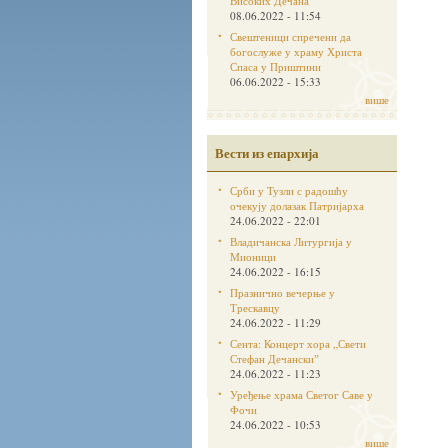
Високих Дечана
08.06.2022 - 11:54
Свештеници спречени да
богослуже у храму Христа
Спаса у Приштини
06.06.2022 - 15:33
више
Вести из епархија
Срби у Тузли с радошћу
очекују долазак Патријарха
24.06.2022 - 22:01
Владичанска Литургија у
Мионици
24.06.2022 - 16:15
Празнично вечерње у
Трескавцу
24.06.2022 - 11:29
Сента: Концерт хора „Свети
Стефан Дечанскиˮ
24.06.2022 - 11:23
Уређење храма Светог Саве у
Фочи
24.06.2022 - 10:53
више