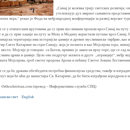
„Синај је колевка трију светских религија; о
утеловљује дух мирног саживота представн
итих вера,“ рекао је Фода на међународној конференцији за развој верског тур
е се у египатским круговима да су први муслимани прошли кроз Синај на путу 
 и да су прве хаџије на путу за Меку и Медину користили путање кроз Синај.
синајска територија има историјске џамије и древне муслиманске тврђаве, као и
ир Свете Катарине на гори Синају, која је позната и као Мојсијева гора, знача
 место. Мојсије је говорио са Богом, примио је закон на врху горе, где се сад н
лавна црква и џамије. Цело ово подручје захвата и друге „атракције“, међу ко
ишта Мојсијева, гроб светог пророка Арона и пећину Светог Јована Лествични
 се да ће држава обезбедити потребна финансијска средства, такође и изгради
пут који ће ићи до манастира Св. Катарине, да ће бити изграђени аеродром и х
: Orthochristian.com (превод – Информативна служба СПЦ)
ански свет
English
|