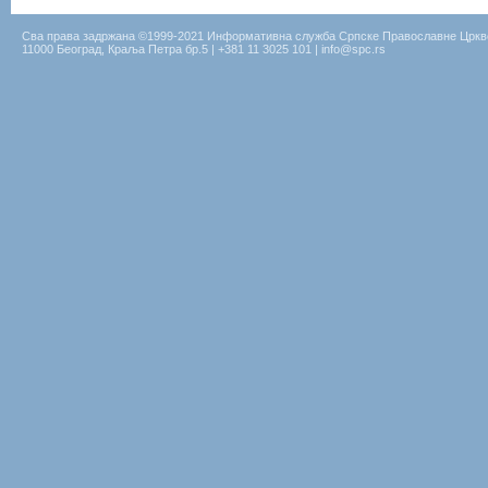
Сва права задржана ©1999-2021 Информативна служба Српске Православне Цркв
11000 Београд, Краља Петра бр.5 | +381 11 3025 101 | info@spc.rs