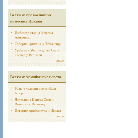
Вести из православних
помесних Цркава
Из беседа старца Јефрема
Аризонског
Саборно крштење у Тбилисију
Уређење Саборне цркве Свете
Софије у Варшави
више
Вести из хришћанског света
Брак је чудесни дар љубави
Божје
Делегација Центра Симон
Визентал у Ватикану
Историја хршћанства и Цркава
више