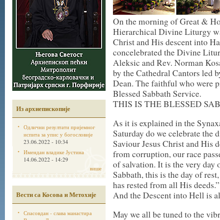
On the morning of Great & Hol
Hierarchical Divine Liturgy w
Christ and His descent into 
concelebrated the Divine Lit
Aleksic and Rev. Norman Kosa
by the Cathedral Cantors led b
Dean. The faithful who were pr
Blessed Sabbath Service.
THIS IS THE BLESSED SA
Из архиепископије
As it is explained in the Synax
Одлични резултати пријемног
Saturday do we celebrate the d
испита за упис у богословије
23.06.2022 - 10:34
Saviour Jesus Christ and His d
Имендан владике Јустина
from corruption, our race passed
14.06.2022 - 14:29
of salvation. It is the very day
више
Sabbath, this is the day of re
has rested from all His deeds.”
Вести са Косова и Метохије
And the Descent into Hell is a
May we all be tuned to the vib
Спасовдан - слава манастира