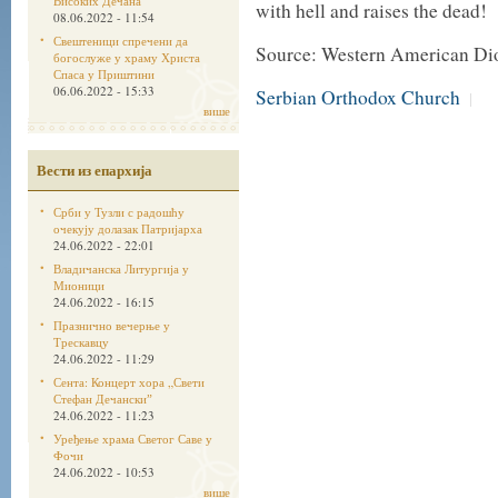
Високих Дечана
with hell and raises the dead!
08.06.2022 - 11:54
Свештеници спречени да
Source: Western American Di
богослуже у храму Христа
Спаса у Приштини
06.06.2022 - 15:33
Serbian Orthodox Church
|
више
Вести из епархија
Срби у Тузли с радошћу
очекују долазак Патријарха
24.06.2022 - 22:01
Владичанска Литургија у
Мионици
24.06.2022 - 16:15
Празнично вечерње у
Трескавцу
24.06.2022 - 11:29
Сента: Концерт хора „Свети
Стефан Дечанскиˮ
24.06.2022 - 11:23
Уређење храма Светог Саве у
Фочи
24.06.2022 - 10:53
више