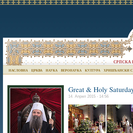
НАСЛОВНА
ЦРКВА
НАУКА
ВЕРОНАУКА
КУЛТУРА
ХРИШЋАНСКИ С
Great & Holy Saturday
14. Април 2015 - 14:56