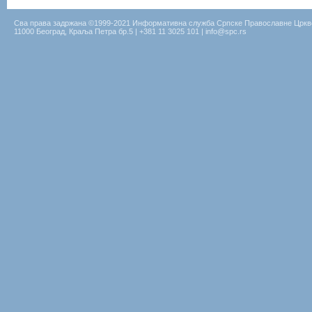
Сва права задржана ©1999-2021 Информативна служба Српске Православне Цркв
11000 Београд, Краља Петра бр.5 | +381 11 3025 101 | info@spc.rs