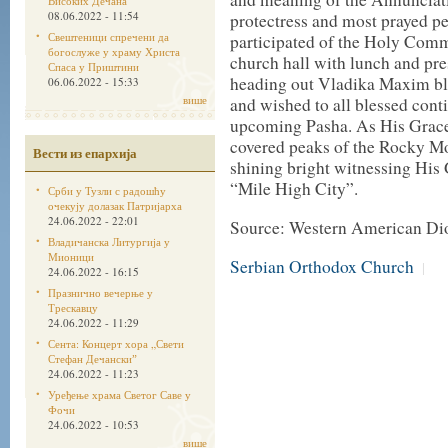
Високих Дечана
08.06.2022 - 11:54
protectress and most prayed pe
Свештеници спречени да
participated
of
the Holy Com
богослуже у храму Христа
church hall with lunch and pr
Спаса у Приштини
heading out Vladika Maxim ble
06.06.2022 - 15:33
више
and wished to all blessed conti
upcoming Pasha. As His Grace
covered
peaks of the Rocky Mo
Вести из епархија
shining bright witnessing His G
“Mile High City”.
Срби у Тузли с радошћу
очекују долазак Патријарха
24.06.2022 - 22:01
Source: Western American Di
Владичанска Литургија у
Мионици
Serbian Orthodox Church
|
24.06.2022 - 16:15
Празнично вечерње у
Трескавцу
24.06.2022 - 11:29
Сента: Концерт хора „Свети
Стефан Дечанскиˮ
24.06.2022 - 11:23
Уређење храма Светог Саве у
Фочи
24.06.2022 - 10:53
више