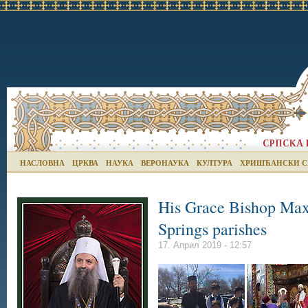
НАСЛОВНА
ЦРКВА
НАУКА
ВЕРОНАУКА
КУЛТУРА
ХРИШЋАНСКИ С
His Grace Bishop Max
Springs parishes
17. Април 2019 - 12:57