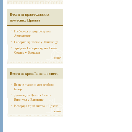
Вести из православних
помесних Цркава
Из беседа старца Јефрема
Аризонског
Саборно крштење у Тбилисију
Уређење Саборне цркве Свете
Софије у Варшави
више
Вести из хришћанског света
Брак је чудесни дар љубави
Божје
Делегација Центра Симон
Визентал у Ватикану
Историја хршћанства и Цркава
више