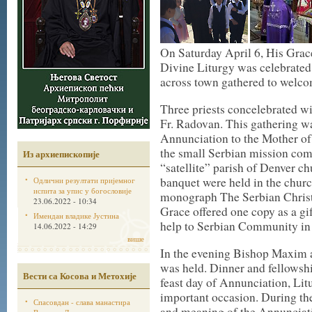
On
Saturday
April 6, His Grac
Divine Liturgy was celebrated
across town gathered to welco
Three priests concelebrated w
Fr. Radovan. This gathering was
Annunciation to the Mother of G
the small Serbian mission comm
Из архиепископије
“satellite” parish of Denver c
banquet were held in the churc
Одлични резултати пријемног
испита за упис у богословије
monograph The Serbian Christ
23.06.2022 - 10:34
Grace offered one copy as a gi
Имендан владике Јустина
help to Serbian Community in 
14.06.2022 - 14:29
више
In the evening Bishop Maxim 
was held. Dinner and fellowshi
Вести са Косова и Метохије
feast day of Annunciation, Litu
important occasion. During t
Спасовдан - слава манастира
and meaning of the Annunciati