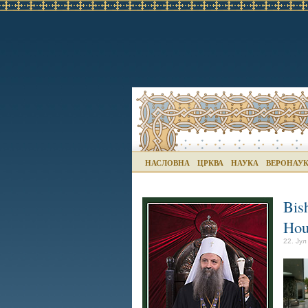
НАСЛОВНА
ЦРКВА
НАУКА
ВЕРОНАУ
Bish
Hou
22. Јул