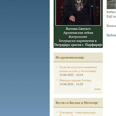
forthc
Fall i
Source
Serbi
Из архиепископије
Одлични резултати пријемног
испита за упис у богословије
23.06.2022 - 10:34
Имендан владике Јустина
14.06.2022 - 14:29
више
Вести са Косова и Метохије
Спасовдан - слава манастира