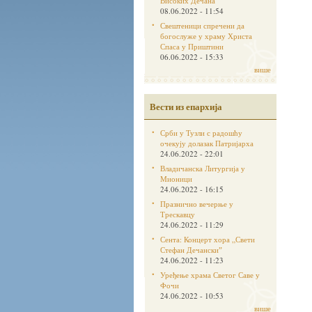
Високих Дечана
08.06.2022 - 11:54
Свештеници спречени да
богослуже у храму Христа
Спаса у Приштини
06.06.2022 - 15:33
више
Вести из епархија
Срби у Тузли с радошћу
очекују долазак Патријарха
24.06.2022 - 22:01
Владичанска Литургија у
Мионици
24.06.2022 - 16:15
Празнично вечерње у
Трескавцу
24.06.2022 - 11:29
Сента: Концерт хора „Свети
Стефан Дечанскиˮ
24.06.2022 - 11:23
Уређење храма Светог Саве у
Фочи
24.06.2022 - 10:53
више