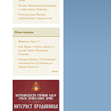
Тузли
Ваљево: Видовданска академија
у славу Светог Николаја
Распоред рада Верског
добротворног старатељства
Нова издања
Живопис, број 11
Глас Цркве: Служба, акатист и
житије Светог Некатрија
Егинског
Епископ Данило: О Божанском
човекољубљу од Платона до
Јована Златоуста
више