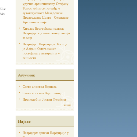
уручио архиепископу Стефану
 the
Томос којим се потврђује
аутoкефалност Македонске
his
Православне Цркве - Охридске
Архиепископије
Хиљаде Београђана пратило
Патријарха у молитвеној литији
за мир
Патријарх Порфирије: Господ
је Алфа и Омега нашег
постојања у историји и у
вечности
Азбучник
Свети апостол Варнава
Свети апостол Вартоломеј
Преподобни Јустин Ћелијски
више
Најаве
Патријарх српски Порфирије у