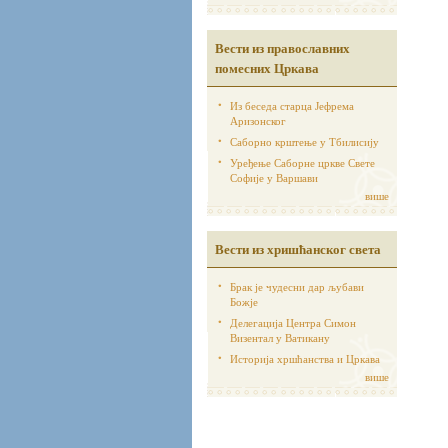
Вести из православних
помесних Цркава
Из беседа старца Јефрема
Аризонског
Саборно крштење у Тбилисију
Уређење Саборне цркве Свете
Софије у Варшави
више
Вести из хришћанског света
Брак је чудесни дар љубави
Божје
Делегација Центра Симон
Визентал у Ватикану
Историја хршћанства и Цркава
више