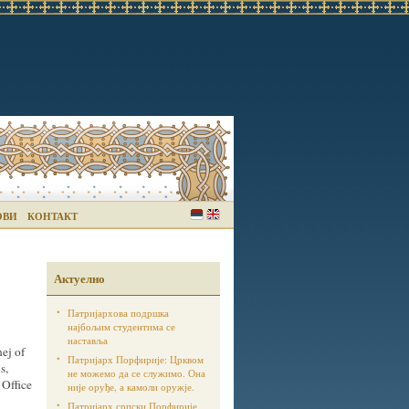
ОВИ
КОНТАКТ
Актуелно
Патријархова подршка
најбољим студентима се
наставља
ej of
Патријарх Порфирије: Црквом
s,
не можемо да се служимо. Она
 Office
није оруђе, а камоли оружје.
Патријарх српски Порфирије