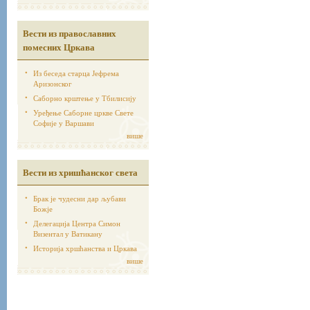
Вести из православних
помесних Цркава
Из беседа старца Јефрема
Аризонског
Саборно крштење у Тбилисију
Уређење Саборне цркве Свете
Софије у Варшави
више
Вести из хришћанског света
Брак је чудесни дар љубави
Божје
Делегација Центра Симон
Визентал у Ватикану
Историја хршћанства и Цркава
више