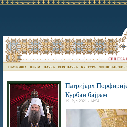
НАСЛОВНА
ЦРКВА
НАУКА
ВЕРОНАУКА
КУЛТУРА
ХРИШЋАНСКИ С
Патријарх Порфириј
Курбан бајрам
19. Јул 2021 - 14:54