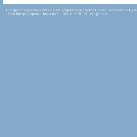
Сва права задржана ©1999-2021 Информативна служба Српске Православне Цркв
11000 Београд, Краља Петра бр.5 | +381 11 3025 101 | info@spc.rs