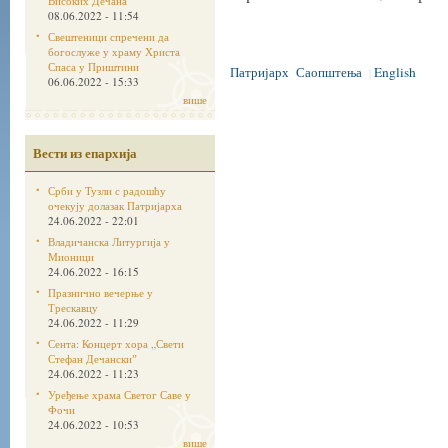
Високих Дечана
08.06.2022 - 11:54
Свештеници спречени да
богослуже у храму Христа
Спаса у Приштини
Патријарх
Саопштења
English
|
06.06.2022 - 15:33
више
Вести из епархија
Срби у Тузли с радошћу
очекују долазак Патријарха
24.06.2022 - 22:01
Владичанска Литургија у
Мионици
24.06.2022 - 16:15
Празнично вечерње у
Трескавцу
24.06.2022 - 11:29
Сента: Концерт хора „Свети
Стефан Дечанскиˮ
24.06.2022 - 11:23
Уређење храма Светог Саве у
Фочи
24.06.2022 - 10:53
више