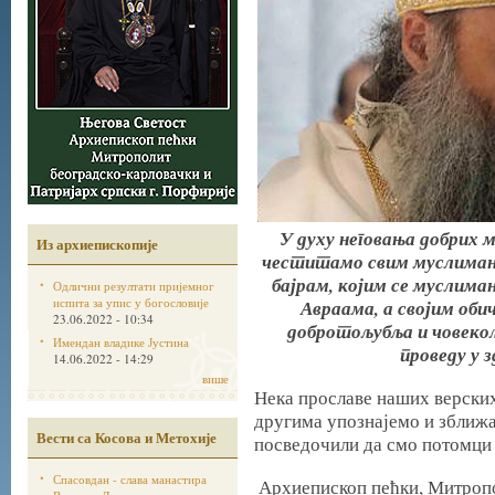
У духу неговања добрих 
Из архиепископије
честитамо свим муслимани
бајрам, којим се муслима
Одлични резултати пријемног
испита за упис у богословије
Авраама, а својим обич
23.06.2022 - 10:34
добротољубља и човекољ
Имендан владике Јустина
проведу у з
14.06.2022 - 14:29
више
Нека прославе наших верских
другима упознајемо и зближа
Вести са Косова и Метохије
посведочили да смо потомци
Спасовдан - слава манастира
Архиепископ пећки, Митропо