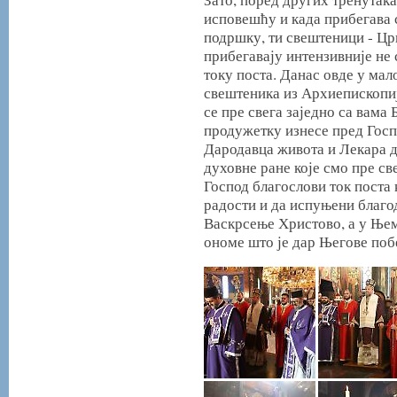
исповешћу и када прибегава 
подршку, ти свештеници - Цр
прибегавају интензивније не 
току поста. Данас овде у мало
свештеника из Архиепископиј
се пре свега заједно са вама
продужетку изнесе пред Госп
Дародавца живота и Лекара д
духовне ране које смо пре св
Господ благослови ток поста 
радости и да испуњени благо
Васкрсење Христово, а у Њем
ономе што је дар Његове поб