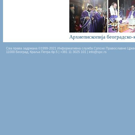
Архиепископија београдско-
Сва права задржана ©1999-2021 Информативна служба Српске Православне Цркв
11000 Београд, Краља Петра бр.5 | +381 11 3025 101 | info@spc.rs