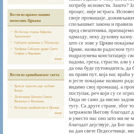
потребу исповести. Зашто? З
процес, није истрага. Испове
Вести из православних
своје промашаје, доживљавам
помесних Цркава
спољашњег закона и правила
пред свештеника, признајемо
Из беседа старца Јефрема
одмазду, неку духовну казну.
Аризонског
што се зове у Цркви покајањ
Саборно крштење у Тбилисију
Цркве, назвали радосном туг
Уређење Саборне цркве Свете
Софије у Варшави
подразумева констатацију сво
више
падова, греха, страсти, али 
да она буде путоводитељ, да б
на прави пут, која нас враћа
Вести из хришћанског света
и јесте покајање названо рад
видимо свој промашај, а пр
Брак је чудесни дар љубави
Божје
поступак, реч који су се огр
Делегација Центра Симон
Онда не само да нисмо задов
Визентал у Ватикану
тугу. Са друге стране, због т
Историја хршћанства и Цркава
затражили Његову благодат да
више
и уместо нас оно што ми не 
благодат дејствује, да Бог ш
на дан свете Педесетнице, м