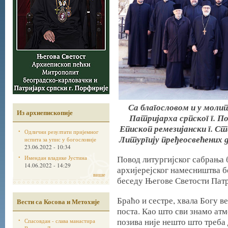
Са благословом и у мол
Из архиепископије
Патријарха српског г. 
Епископ ремезијански г. Ст
Одлични резултати пријемног
Литургију пређеосвећених д
испита за упис у богословије
23.06.2022 - 10:34
Повод литургијског сабрања 
Имендан владике Јустина
14.06.2022 - 14:29
архијерејског намесништва б
више
беседу Његове Светости Патр
Браћо и сестре, хвала Богу 
Вести са Косова и Метохије
поста. Као што сви знамо атм
позива није нешто што треба
Спасовдан - слава манастира