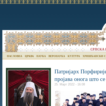
НАСЛОВНА
ЦРКВА
НАУКА
ВЕРОНАУКА
КУЛТУРА
ХРИШЋАНСКИ С
Патријарх Порфирије
пројава онога што се
25. Март 2022 - 16:08