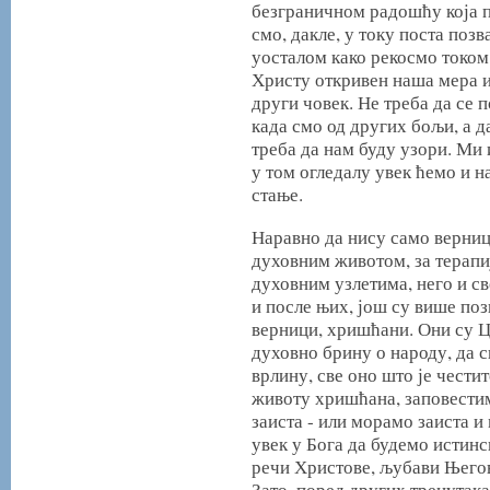
безграничном радошћу која п
смо, дакле, у току поста позв
уосталом како рекосмо током 
Христу откривен наша мера и 
други човек. Не треба да се 
када смо од других бољи, а д
треба да нам буду узори. Ми
у том огледалу увек ћемо и н
стање.
Наравно да нису само верници
духовним животом, за терапи
духовним узлетима, него и с
и после њих, још су више поз
верници, хришћани. Они су Ц
духовно брину о народу, да с
врлину, све оно што је честит
животу хришћана, заповестим
заиста - или морамо заиста и
увек у Бога да будемо истинс
речи Христове, љубави Његов
Зато, поред других тренутака