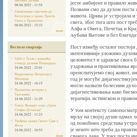
Високих Дечана
јесте амбијент и правило жив
08.06.2022 - 11:54
Позвани смо да духом поста 
Свештеници спречени да
живота. Црква је устројила и
богослуже у храму Христа
Спаса у Приштини
свега, због тога што пост тре
06.06.2022 - 15:33
Алфа и Омега, Почетак и Кра
више
љубави Његове и без благод
Пост између осталог постоји 
Вести из епархија
интензивније уложимо духов
Срби у Тузли с радошћу
целовитост и здравље свога б
очекују долазак Патријарха
уздржања и практиковања врл
24.06.2022 - 22:01
преиспитујемо свој живот, и
Владичанска Литургија у
год је могуће дијагностикујем
Мионици
24.06.2022 - 16:15
могло назвати болесним духо
Празнично вечерње у
дијагностиковања како бисмо
Трескавцу
терапији, истинском и право
24.06.2022 - 11:29
Сента: Концерт хора „Свети
У том контексту самопосматр
Стефан Дечанскиˮ
24.06.2022 - 11:23
мрљу на својој души одмах х
Уређење храма Светог Саве у
од помоћних средстава устрој
Фочи
је нешто што треба да практ
24.06.2022 - 10:53
свакога дана. У току поста и
више