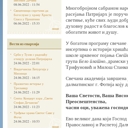
Високих Дечана
08.06.2022 - 11:54
Многобројном сабраном народ
Свештеници спречени да
расејања Патријарх је поручи
богослуже у храму Христа
светиње, куће свих људи добр
Спаса у Приштини
06.06.2022 - 15:33
духовну радост и благослов 
више
обогатити живот и душу.
У богатом програму свечане
Вести из епархија
инсертима о историји хришћа
Свети
школе црквеног појања
Срби у Тузли с радошћу
очекују долазак Патријарха
Бело платно
група
, драмски
24.06.2022 - 22:01
Tрифуновић и Милош Станков
Владичанска Литургија у
Мионици
Свечана академија завршена 
24.06.2022 - 16:15
далматинског г. Фотија коју 
Празнично вечерње у
Трескавцу
24.06.2022 - 11:29
Ваша Светости, Ваша Висо
Сента: Концерт хора „Свети
Преосвештенства,
Стефан Дечанскиˮ
часни оци, уважена господо,
24.06.2022 - 11:23
Уређење храма Светог Саве у
Фочи
Ево великог дана који Господ
24.06.2022 - 10:53
Православној и Распетој Дал
више