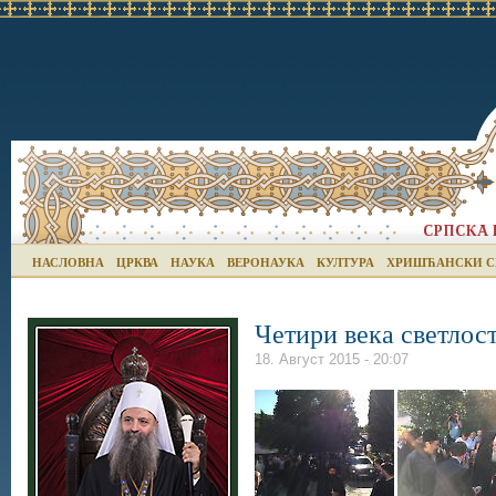
НАСЛОВНА
ЦРКВА
НАУКА
ВЕРОНАУКА
КУЛТУРА
ХРИШЋАНСКИ С
Четири века светлос
18. Август 2015 - 20:07