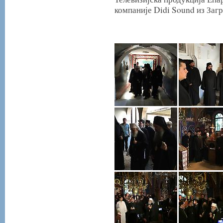
компаније Didi Sound из Загр