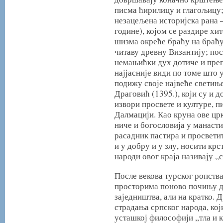
писма ћирилицу и глагољицу;
незацељена историјска рана 
године), којом се раздире хи
шизма окреће браћу на браћу,
читаву древну Византију; пос
немањићки дух дотиче и преп
најјасније види по томе што
подижу своје највеће светиње
Драговић (1395.), који су и д
извори просвете и културе, п
Далмацији. Као круна ове цр
ниче и богословија у манасти
расадник пастира и просвети
и у добру и у злу, носити кр
народи овог краја називају „с
После векова турског ропств
просторима поново почињу да
заједништва, али на кратко. 
страдања српског народа, кој
усташкој философији „тла и к