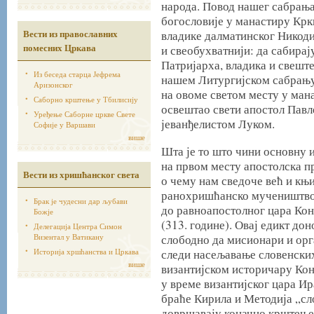
народа. Повод нашег сабрања
богословије у манастиру Крк
Вести из православних
владике далматинског Никоди
помесних Цркава
и свеобухватнији: да сабирај
Патријарха, владика и свеште
Из беседа старца Јефрема
нашем Литургијском сабрању,
Аризонског
на овоме светом месту у мана
Саборно крштење у Тбилисију
освештао свети апостол Павл
Уређење Саборне цркве Свете
јеванђелистом Луком.
Софије у Варшави
више
Шта је то што чини основну 
на првом месту апостолска п
Вести из хришћанског света
о чему нам сведоче већ и књи
ранохришћанско мучеништво к
Брак је чудесни дар љубави
до равноапостолног цара Кон
Божје
(313. године). Овај едикт до
Делегација Центра Симон
Визентал у Ватикану
слободно да мисионари и орг
Историја хршћанства и Цркава
следи насељавање словенских 
више
византијском историчару Кон
у време византијског цара Ир
браће Кирила и Методија „сл
довршавају коначно крштење 