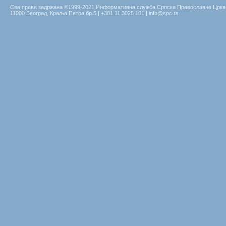
Сва права задржана ©1999-2021 Информативна служба Српске Православне Цркв
11000 Београд, Краља Петра бр.5 | +381 11 3025 101 | info@spc.rs