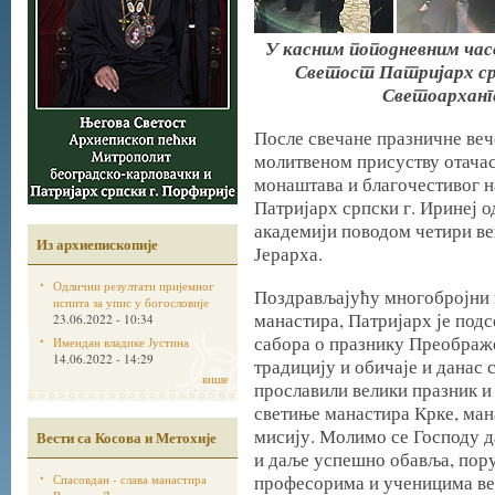
У касним поподневним часо
Светост Патријарх српс
Светоарханг
После свечане празничне ве
молитвеном присуству отачас
монаштава и благочестивог н
Патријарх српски г. Иринеј о
академији поводом четири ве
Из архиепископије
Јерарха.
Одлични резултати пријемног
Поздрављајућу многобројни н
испита за упис у богословије
манастира, Патријарх је под
23.06.2022 - 10:34
сабора о празнику Преображе
Имендан владике Јустина
14.06.2022 - 14:29
традицију и обичаје и данас 
више
прославили велики празник и
светиње манастира Крке, ман
мисију. Молимо се Господу д
Вести са Косова и Метохије
и даље успешно обавља, пору
професорима и ученицима вел
Спасовдан - слава манастира