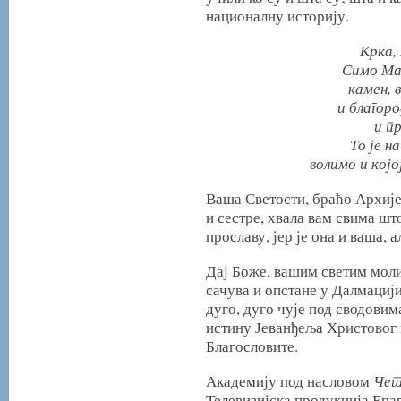
националну историју.
Крка,
Симо Ма
камен, 
и благор
и п
То је н
волимо и којо
Ваша Светости, браћо Архије
и сестре, хвала вам свима шт
прославу, јер је она и ваша,
Дај Боже, вашим светим моли
сачува и опстане у Далмацији
дуго, дуго чује под сводовим
истину Јеванђеља Христовог 
Благословите.
Чет
Академију под насловом
Телевизијска продукција Епа