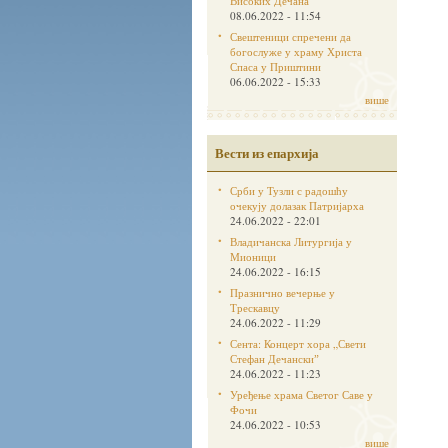
Високих Дечана
08.06.2022 - 11:54
Свештеници спречени да
богослуже у храму Христа
Спаса у Приштини
06.06.2022 - 15:33
више
Вести из епархија
Срби у Тузли с радошћу
очекују долазак Патријарха
24.06.2022 - 22:01
Владичанска Литургија у
Мионици
24.06.2022 - 16:15
Празнично вечерње у
Трескавцу
24.06.2022 - 11:29
Сента: Концерт хора „Свети
Стефан Дечанскиˮ
24.06.2022 - 11:23
Уређење храма Светог Саве у
Фочи
24.06.2022 - 10:53
више