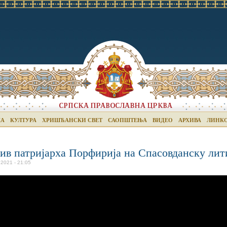
КА
КУЛТУРА
ХРИШЋАНСКИ СВЕТ
САОПШТЕЊА
ВИДЕО
АРХИВА
ЛИНК
ив патријарха Порфирија на Спасовданску лит
 2021 - 21:05