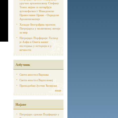
уручио архиепископу Стефану
Томос којим се потврђује
аутoкефалност Македонске
Православне Цркве - Охридске
Архиепископије
Хиљаде Београђана пратило
Патријарха у молитвеној литији
за мир
Патријарх Порфирије: Господ
је Алфа и Омега нашег
постојања у историји и у
вечности
Азбучник
Свети апостол Варнава
Свети апостол Вартоломеј
Преподобни Јустин Ћелијски
више
Најаве
Патријарх српски Порфирије у