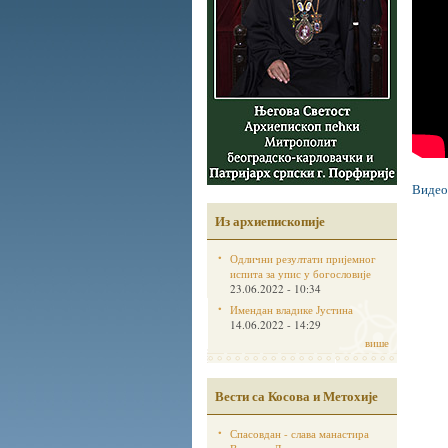
Видео
Из архиепископије
Одлични резултати пријемног
испита за упис у богословије
23.06.2022 - 10:34
Имендан владике Јустина
14.06.2022 - 14:29
више
Вести са Косова и Метохије
Спасовдан - слава манастира