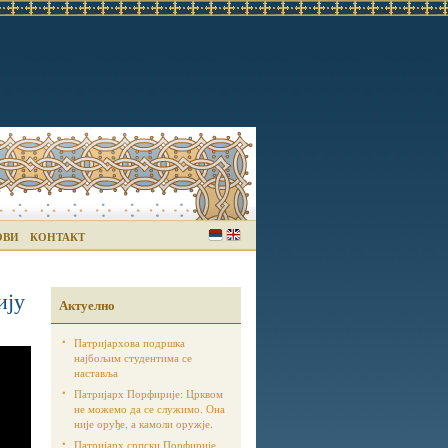
ОВИ
КОНТАКТ
ију
Актуелно
Патријархова подршка
најбољим студентима се
наставља
Патријарх Порфирије: Црквом
не можемо да се служимо. Она
није оруђе, а камоли оружје.
Патријарх српски Порфирије