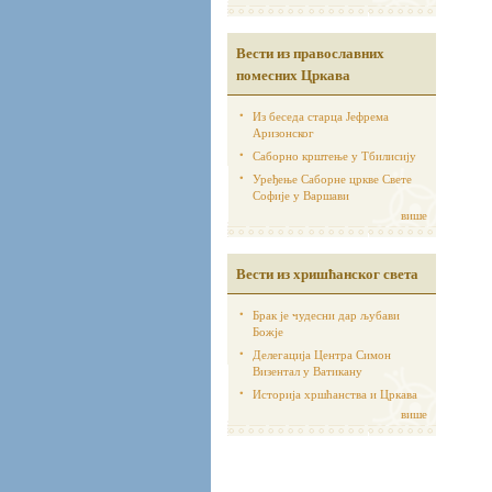
Вести из православних
помесних Цркава
Из беседа старца Јефрема
Аризонског
Саборно крштење у Тбилисију
Уређење Саборне цркве Свете
Софије у Варшави
више
Вести из хришћанског света
Брак је чудесни дар љубави
Божје
Делегација Центра Симон
Визентал у Ватикану
Историја хршћанства и Цркава
више