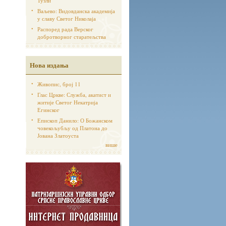
Тузли
Ваљево: Видовданска академија
у славу Светог Николаја
Распоред рада Верског
добротворног старатељства
Нова издања
Живопис, број 11
Глас Цркве: Служба, акатист и
житије Светог Некатрија
Егинског
Епископ Данило: О Божанском
човекољубљу од Платона до
Јована Златоуста
више