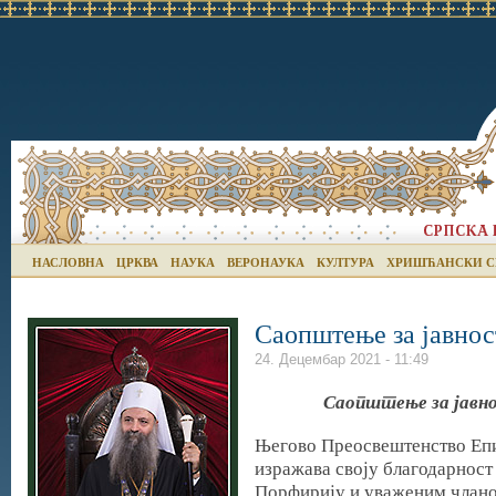
НАСЛОВНА
ЦРКВА
НАУКА
ВЕРОНАУКА
КУЛТУРА
ХРИШЋАНСКИ С
Саопштење за јавнос
24. Децембар 2021 - 11:49
Саопштење за јавн
Његово Преосвештенство Епи
изражава своју благодарност
Порфирију и уваженим члано