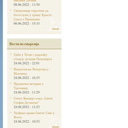
Високих Дечана
08.06.2022 - 11:54
Свештеници спречени да
богослуже у храму Христа
Спаса у Приштини
06.06.2022 - 15:33
више
Вести из епархија
Срби у Тузли с радошћу
очекују долазак Патријарха
24.06.2022 - 22:01
Владичанска Литургија у
Мионици
24.06.2022 - 16:15
Празнично вечерње у
Трескавцу
24.06.2022 - 11:29
Сента: Концерт хора „Свети
Стефан Дечанскиˮ
24.06.2022 - 11:23
Уређење храма Светог Саве у
Фочи
24.06.2022 - 10:53
више