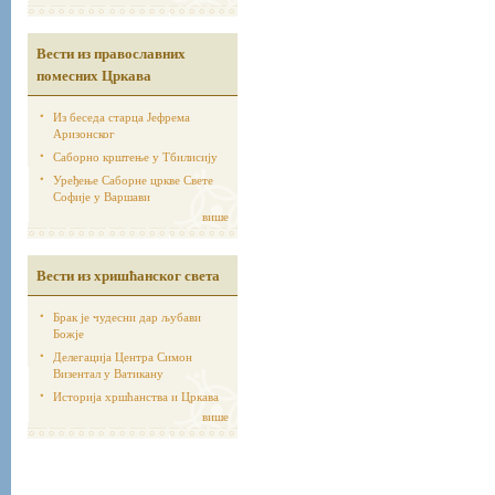
Вести из православних
помесних Цркава
Из беседа старца Јефрема
Аризонског
Саборно крштење у Тбилисију
Уређење Саборне цркве Свете
Софије у Варшави
више
Вести из хришћанског света
Брак је чудесни дар љубави
Божје
Делегација Центра Симон
Визентал у Ватикану
Историја хршћанства и Цркава
више