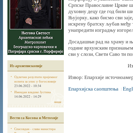
Српске Православне Цркве шт
духовну децу где год били ш
Њујорку, како бисмо сви заје
искрену братску љубав међу
унапредити изградњу изгорел
Досадашњи рад на храму и њег
године врхунским признањем
сви у слози, Свети Саво ти п
Из
Из архиепископије
Извор: Епархије источноаме
Одлични резултати пријемног
испита за упис у богословије
23.06.2022 - 10:34
Епархијска саопштења
Engl
|
Имендан владике Јустина
14.06.2022 - 14:29
више
Вести са Косова и Метохије
Спасовдан - слава манастира