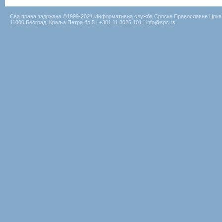
Сва права задржана ©1999-2021 Информативна служба Српске Православне Цркв
11000 Београд, Краља Петра бр.5 | +381 11 3025 101 | info@spc.rs