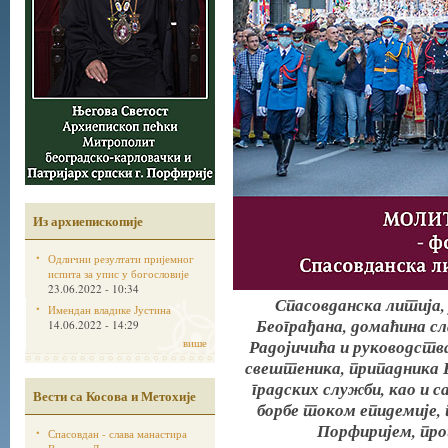
Из архиепископије
Одлични резултати пријемног
испита за упис у богословије
23.06.2022 - 10:34
Спасовданска литија,
Имендан владике Јустина
Београђана, домаћина сл
14.06.2022 - 14:29
Радојичића и руководств
више
свештеника, припадника В
градских служби, као и 
Вести са Косова и Метохије
борбе током епидемије,
Порфиријем, про
Спасовдан - слава манастира