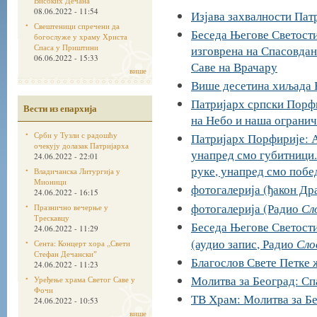
Високих Дечана
08.06.2022 - 11:54
Изјава захвалности Пат
Свештеници спречени да
Беседа Његове Светости
богослуже у храму Христа
Спаса у Приштини
изговрена на Спасовдан,
06.06.2022 - 15:33
Саве на Врачару
више
Више десетина хиљада Б
Патријарх српски Порфи
Вести из епархија
на Небо и наша ограни
Срби у Тузли с радошћу
Патријарх Порфирије: А
очекују долазак Патријарха
унапред смо губитници.
24.06.2022 - 22:01
руке, унапред смо побе
Владичанска Литургија у
Мионици
фотогалерија (ђакон Др
24.06.2022 - 16:15
Сл
фотогалерија (Радио
Празнично вечерње у
Трескавцу
Беседа Његове Светости
24.06.2022 - 11:29
Сло
(аудио запис, Радио
Сента: Концерт хора „Свети
Стефан Дечанскиˮ
Благослов Свете Петке
24.06.2022 - 11:23
Молитва за Београд: Спа
Уређење храма Светог Саве у
Фочи
ТВ Храм: Молитва за Бе
24.06.2022 - 10:53
више