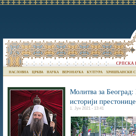
НАСЛОВНА
ЦРКВА
НАУКА
ВЕРОНАУКА
КУЛТУРА
ХРИШЋАНСКИ С
Молитва за Београд:
историји престонице
1. Јун 2021 - 13:41