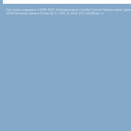
Сва права задржана ©1999-2021 Информативна служба Српске Православне Цркв
11000 Београд, Краља Петра бр.5 | +381 11 3025 101 | info@spc.rs