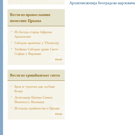
Архиепископија београдско-карловачк
Вести из православних
помесних Цркава
Из беседа старца Јефрема
Аризонског
Саборно крштење у Тбилисију
Уређење Саборне цркве Свете
Софије у Варшави
више
Вести из хришћанског света
Брак је чудесни дар љубави
Божје
Делегација Центра Симон
Визентал у Ватикану
Историја хршћанства и Цркава
више