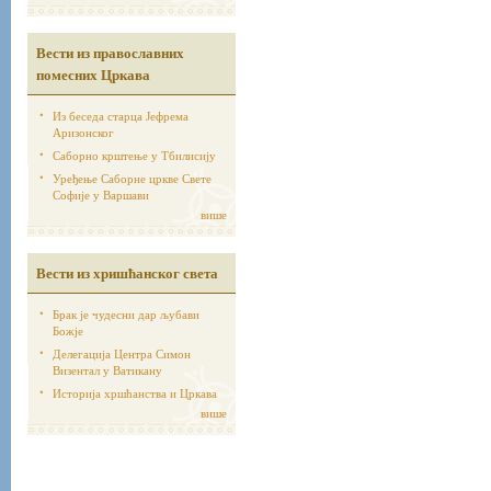
Вести из православних
помесних Цркава
Из беседа старца Јефрема
Аризонског
Саборно крштење у Тбилисију
Уређење Саборне цркве Свете
Софије у Варшави
више
Вести из хришћанског света
Брак је чудесни дар љубави
Божје
Делегација Центра Симон
Визентал у Ватикану
Историја хршћанства и Цркава
више