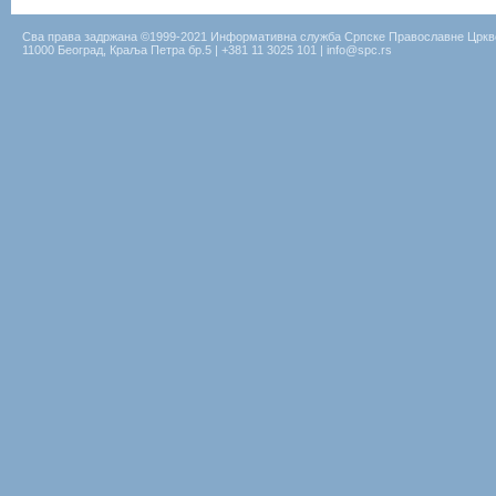
Сва права задржана ©1999-2021 Информативна служба Српске Православне Цркв
11000 Београд, Краља Петра бр.5 | +381 11 3025 101 | info@spc.rs