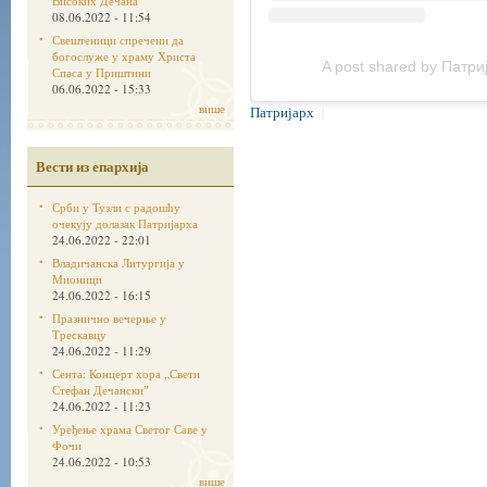
Високих Дечана
08.06.2022 - 11:54
Свештеници спречени да
богослуже у храму Христа
A post shared by Патриј
Спаса у Приштини
06.06.2022 - 15:33
више
Патријарх
|
Вести из епархија
Срби у Тузли с радошћу
очекују долазак Патријарха
24.06.2022 - 22:01
Владичанска Литургија у
Мионици
24.06.2022 - 16:15
Празнично вечерње у
Трескавцу
24.06.2022 - 11:29
Сента: Концерт хора „Свети
Стефан Дечанскиˮ
24.06.2022 - 11:23
Уређење храма Светог Саве у
Фочи
24.06.2022 - 10:53
више