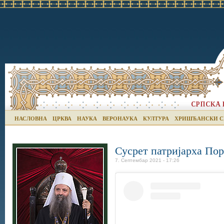
НАСЛОВНА
ЦРКВА
НАУКА
ВЕРОНАУКА
КУЛТУРА
ХРИШЋАНСКИ С
Сусрет патријарха По
7. Септембар 2021 - 17:26