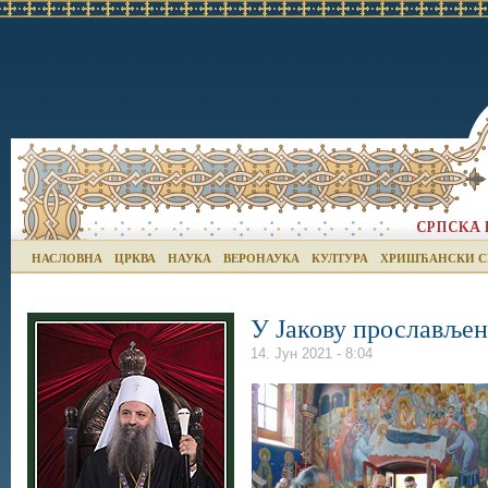
НАСЛОВНА
ЦРКВА
НАУКА
ВЕРОНАУКА
КУЛТУРА
ХРИШЋАНСКИ С
У Јакову прославље
14. Јун 2021 - 8:04