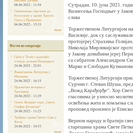
Високих Дечана
Сутрадан, 10. јуна 2021. год
08.06.2022 - 11:54
Вазнесења Господњег у Јаков
Свештеници спречени да
богослуже у храму Христа
слава
Спаса у Приштини
06.06.2022 - 15:33
Торжественом Литургијом нач
више
Василије, док су саслуживал
протојереј Страхиња Голијан
Вести из епархија
Николаја Мирликијског прот
у Јакову домаћини јереј Пер
Срби у Тузли с радошћу
са сабратом Александром Сим
очекују долазак Патријарха
Марко и Слободан Кузманови
24.06.2022 - 22:01
Владичанска Литургија у
Мионици
Торжественој Литургији при
24.06.2022 - 16:15
Сурчин г. Стеван Шуша, пре
Празнично вечерње у
„Вожд Карађорђе“. Хор Свет
Трескавцу
гласовима је узносио молитве
24.06.2022 - 11:29
освећења жита и ломљења сл
Сента: Концерт хора „Свети
Стефан Дечанскиˮ
проповед произнео је Епископ
24.06.2022 - 11:23
Уређење храма Светог Саве у
Верном народу и братији све
Фочи
старешина храма Свете Петк
24.06.2022 - 10:53
више
Драган Гвозденовић; јереји