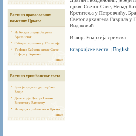
цркве Светог Саве, Ненад Ка
Крститеља у Петровчићу, Бр
Вести из православних
Светог архангела Гаврила у 
помесних Цркава
Видаковић.
Из беседа старца Јефрема
Извор: Епархија сремска
Аризонског
Саборно крштење у Тбилисију
Епархијске вести
English
|
Уређење Саборне цркве Свете
Софије у Варшави
више
Вести из хришћанског света
Брак је чудесни дар љубави
Божје
Делегација Центра Симон
Визентал у Ватикану
Историја хршћанства и Цркава
више