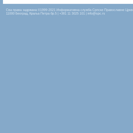
Сва права задржана ©1999-2021 Информативна служба Српске Православне Цркв
11000 Београд, Краља Петра бр.5 | +381 11 3025 101 | info@spc.rs