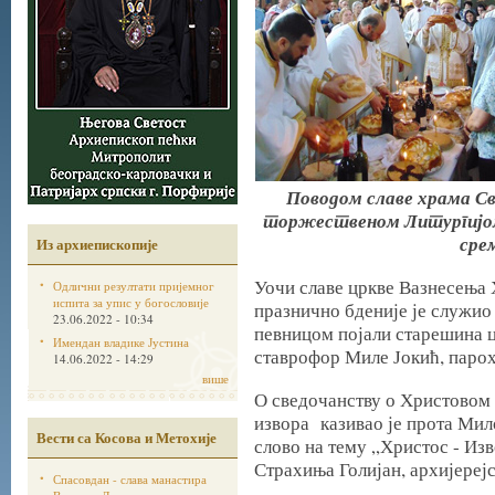
Поводом славе храма Св
торжественом Литургијом
срем
Из архиепископије
Уочи славе цркве Вазнесења Х
Одлични резултати пријемног
испита за упис у богословије
празнично бденије је служио
23.06.2022 - 10:34
певницом појали старешина ц
Имендан владике Јустина
ставрофор Миле Јокић, парох
14.06.2022 - 14:29
више
О сведочанству о Христовом 
извора казивао је прота Мило
Вести са Косова и Метохије
слово на тему „Христос - Изв
Страхиња Голијан, архијереј
Спасовдан - слава манастира