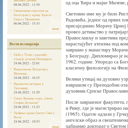
Високих Дечана
од оца Ћира и мајке Милеве, 
08.06.2022 - 11:54
Свештеници спречени да
Световно име му је било Рист
богослуже у храму Христа
Радовића, једног од првих пл
Спаса у Приштини
06.06.2022 - 15:33
присајединио Морачу Црној Г
више
провео детињство у патријарх
Православљу и заветима пре
нарастајућег атеизма под ко
Вести из епархија
завршио у манастиру Морачи,
Срби у Тузли с радошћу
у Београду. Дипломирао је н
очекују долазак Патријарха
1962. године. Упоредо са Бо
24.06.2022 - 22:01
класичну филологију на Фило
Владичанска Литургија у
Мионици
24.06.2022 - 16:15
Велики утицај на духовно у
Празнично вечерње у
извршили су Преподобни отац
Трескавцу
духовник Српске Православне
24.06.2022 - 11:29
Сента: Концерт хора „Свети
После завршеног факултета, 
Стефан Дечанскиˮ
24.06.2022 - 11:23
и Риму, где је магистрирао 
Уређење храма Светог Саве у
(1965). Одатле одлази у Грчк
Фочи
ангелски образ и свештенички
24.06.2022 - 10:53
одбранио докторат о Светом 
више