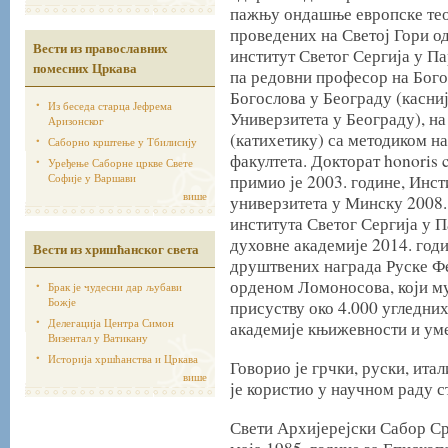
пажњу ондашње европске тео
проведених на Светој Гори о
Вести из православних
институт Светог Сергија у Пар
помесних Цркава
па редовни професор на Бого
Богослова у Београду (касни
Из беседа старца Јефрема
Универзитета у Београду), на
Аризонског
(катихетику) са методиком на
Саборно крштење у Тбилисију
факултета. Докторат honoris
Уређење Саборне цркве Свете
Софије у Варшави
примио је 2003. године, Инс
више
универзитета у Минску 2008.
института Светог Сергија у 
духовне академије 2014. год
Вести из хришћанског света
друштвених награда Руске Фе
орденом Ломоносова, који му
Брак је чудесни дар љубави
Божје
присуству око 4.000 угледних
Делегација Центра Симон
академије књижевности и уме
Визентал у Ватикану
Историја хршћанства и Цркава
Говорио је грчки, руски, ита
више
је користио у научном раду с
Свети Архијерејски Сабор Ср