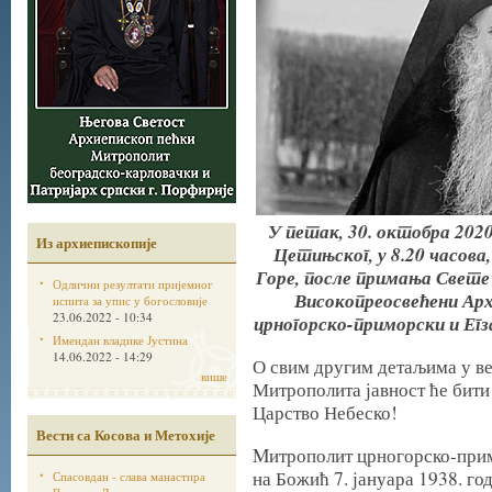
У петак, 30. октобра 202
Из архиепископије
Цетињског, у 8.20 часов
Горе, после примања Свете 
Одлични резултати пријемног
Високопреосвећени А
испита за упис у богословије
23.06.2022 - 10:34
црногорско-приморски и Егз
Имендан владике Јустина
14.06.2022 - 14:29
О свим другим детаљима у в
више
Митрополита јавност ће бити
Царство Небеско!
Вести са Косова и Метохије
Mитрополит црногорско-прим
на Божић 7. јануара 1938. г
Спасовдан - слава манастира