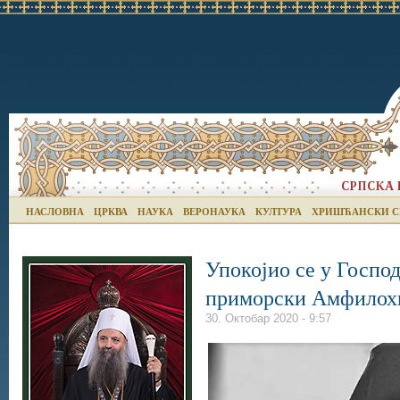
НАСЛОВНА
ЦРКВА
НАУКА
ВЕРОНАУКА
КУЛТУРА
ХРИШЋАНСКИ С
Упокојио се у Госпо
приморски Амфилох
30. Октобар 2020 - 9:57