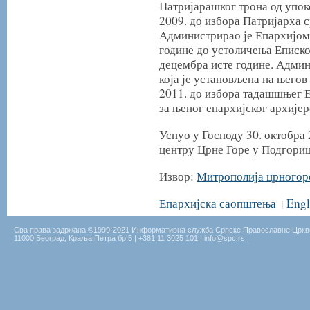
Патријарашког трона од упок
2009. до избора Патријарха с
Администрирао је Епархијом
године до устоличења Еписко
децембра исте године. Админ
која је установљена на његов
2011. до избора тадашшњег Е
за њеног епархијског архијер
Уснуо у Господу 30. октобра
центру Црне Горе у Подгориц
Извор:
Митрополија црногор
Епархијска саопштења
Engl
|
Сва права задржана ©1999-2021 Информативна служба Српске Православне Цркв
11000 Београд, Краља Петра бр.5 | +381 11 3025 101 | info@spc.rs