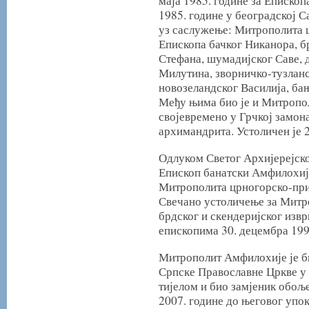
маја 1985. године за Епископа
1985. године у београдској 
уз саслужење: Митрополита 
Епископа бачког Никанора, б
Стефана, шумадијског Саве, 
Милутина, зворничко-тузланс
новозеландског Василија, ба
Међу њима био је и Митрополи
својевремено у Грчкој замон
архимандрита. Устоличен је 2
Одлуком Светог Архијерејск
Епископ банатски Амфилохије
Митрополита црногорско-при
Свечано устоличење за Митр
брдског и скендеријског извр
епископима 30. децембра 199
Митрополит Амфилохије је б
Српске Православне Цркве у 
тијелом и био замјеник обоље
2007. године до његовог упо