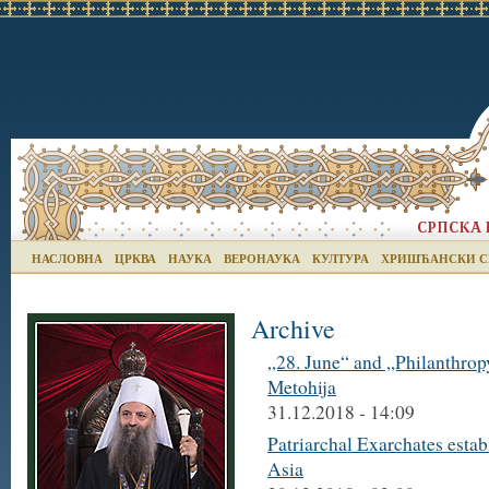
НАСЛОВНА
ЦРКВА
НАУКА
ВЕРОНАУКА
КУЛТУРА
ХРИШЋАНСКИ С
Archive
„28. June“ and „Philanthrop
Metohija
31.12.2018 - 14:09
Patriarchal Exarchates esta
Asia