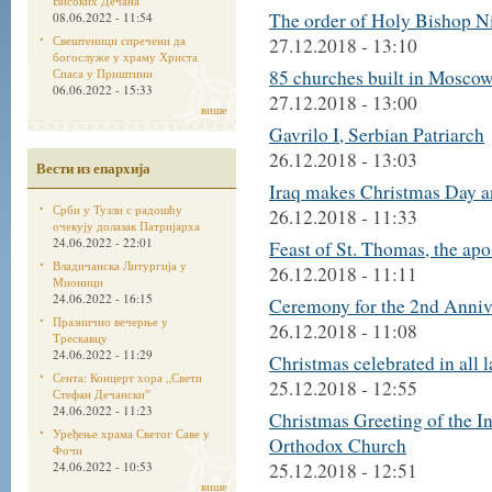
Високих Дечана
The order of Holy Bishop N
08.06.2022 - 11:54
Свештеници спречени да
27.12.2018 - 13:10
богослуже у храму Христа
Спаса у Приштини
85 churches built in Moscow
06.06.2022 - 15:33
27.12.2018 - 13:00
више
Gavrilo I, Serbian Patriarch
26.12.2018 - 13:03
Вести из епархија
Iraq makes Christmas Day an
Срби у Тузли с радошћу
26.12.2018 - 11:33
очекују долазак Патријарха
24.06.2022 - 22:01
Feast of St. Thomas, the apo
Владичанска Литургија у
26.12.2018 - 11:11
Мионици
24.06.2022 - 16:15
Ceremony for the 2nd Anniv
Празнично вечерње у
26.12.2018 - 11:08
Трескавцу
24.06.2022 - 11:29
Christmas celebrated in all
Сента: Концерт хора „Свети
25.12.2018 - 12:55
Стефан Дечанскиˮ
24.06.2022 - 11:23
Christmas Greeting of the I
Уређење храма Светог Саве у
Orthodox Church
Фочи
24.06.2022 - 10:53
25.12.2018 - 12:51
више