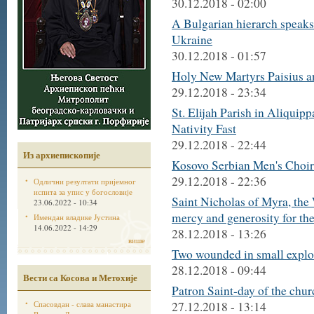
30.12.2018 - 02:00
A Bulgarian hierarch speaks 
Ukraine
30.12.2018 - 01:57
Holy New Martyrs Paisius a
29.12.2018 - 23:34
St. Elijah Parish in Aliqui
Nativity Fast
29.12.2018 - 22:44
Из архиепископије
Kosovo Serbian Men's Choir
29.12.2018 - 22:36
Одлични резултати пријемног
испита за упис у богословије
Saint Nicholas of Myra, th
23.06.2022 - 10:34
mercy and generosity for th
Имендан владике Јустина
14.06.2022 - 14:29
28.12.2018 - 13:26
више
Two wounded in small explo
28.12.2018 - 09:44
Вести са Косова и Метохије
Patron Saint-day of the chur
Спасовдан - слава манастира
27.12.2018 - 13:14