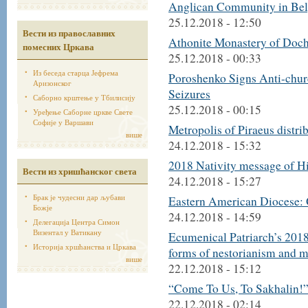
Anglican Community in Belg
25.12.2018 - 12:50
Вести из православних
Athonite Monastery of Doc
помесних Цркава
25.12.2018 - 00:33
Из беседа старца Јефрема
Poroshenko Signs Anti-chur
Аризонског
Seizures
Саборно крштење у Тбилисију
25.12.2018 - 00:15
Уређење Саборне цркве Свете
Софије у Варшави
Metropolis of Piraeus distri
више
24.12.2018 - 15:32
2018 Nativity message of Hi
Вести из хришћанског света
24.12.2018 - 15:27
Брак је чудесни дар љубави
Eastern American Diocese: 
Божје
24.12.2018 - 14:59
Делегација Центра Симон
Визентал у Ватикану
Ecumenical Patriarch’s 201
Историја хршћанства и Цркава
forms of nestorianism and 
више
22.12.2018 - 15:12
“Come To Us, To Sakhalin!
22.12.2018 - 02:14