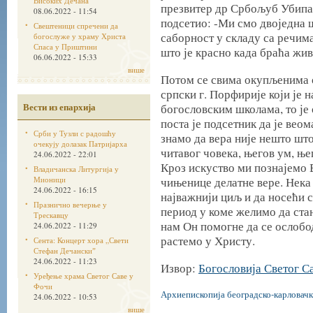
Високих Дечана
презвитер др Србољуб Убипари
08.06.2022 - 11:54
подсетио: -Ми смо двоједна 
Свештеници спречени да
саборност у складу са речима
богослуже у храму Христа
Спаса у Приштини
што је красно када браћа жив
06.06.2022 - 15:33
више
Потом се свима окупљенима 
српски г. Порфирије који је 
Вести из епархија
богословским школама, то је
поста је подсетник да је веом
Срби у Тузли с радошћу
знамо да вера није нешто шт
очекују долазак Патријарха
читавог човека, његов ум, ње
24.06.2022 - 22:01
Кроз искуство ми познајемо Б
Владичанска Литургија у
Мионици
чињенице делатне вере. Нека 
24.06.2022 - 16:15
најважнији циљ и да носећи 
Празнично вечерње у
период у коме желимо да ста
Трескавцу
нам Он помогне да се ослобо
24.06.2022 - 11:29
растемо у Христу.
Сента: Концерт хора „Свети
Стефан Дечанскиˮ
24.06.2022 - 11:23
Извор:
Богословија Светог С
Уређење храма Светог Саве у
Фочи
Архиепископија београдско-карловачк
24.06.2022 - 10:53
више