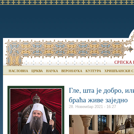
НАСЛОВНА
ЦРКВА
НАУКА
ВЕРОНАУКА
КУЛТУРА
ХРИШЋАНСКИ С
Гле, шта је добро, ил
браћа живе заједно
28. Новембар 2021 - 16:27