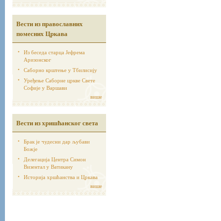
Вести из православних
помесних Цркава
Из беседа старца Јефрема
Аризонског
Саборно крштење у Тбилисију
Уређење Саборне цркве Свете
Софије у Варшави
више
Вести из хришћанског света
Брак је чудесни дар љубави
Божје
Делегација Центра Симон
Визентал у Ватикану
Историја хршћанства и Цркава
више