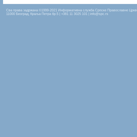
Сва права задржана ©1999-2021 Информативна служба Српске Православне Цркв
11000 Београд, Краља Петра бр.5 | +381 11 3025 101 | info@spc.rs