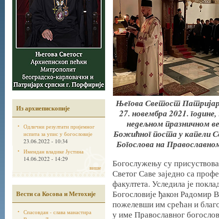
Његова Светост Патријарх 
Из архиепископије
27. новембра 2021. године
недељном празничном в
Одлични резултати пријемног
Божићног поста у капели С
испита за упис у богословије
23.06.2022 - 10:34
Богослова на Православном
Имендан владике Јустина
14.06.2022 - 14:29
Богослужењу су присуствова
више
Светог Саве заједно са проф
факултета. Уследила је поклад
Богословије ђакон Радомир 
Вести са Косова и Метохије
пожелевши им срећан и благо
Спасовдан - слава манастира
у име Православног богослов