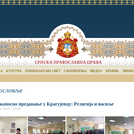
КА
КУЛТУРА
ХРИШЋАНСКИ СВЕТ
САОПШТЕЊА
ВИДЕО
АРХИВА
ЛИНК
ословље
копосно предавање у Крагујевцу: Религија и насиље
т 2022 - 10:06