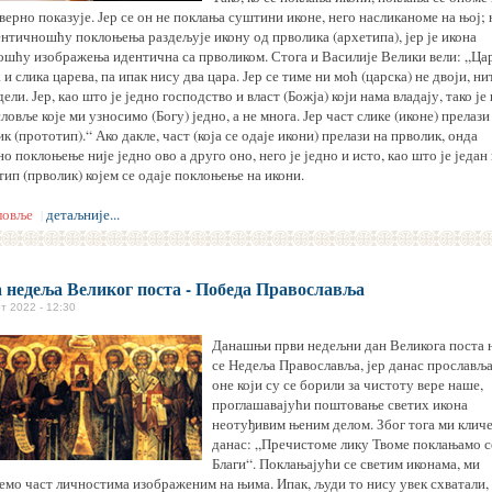
верно показује. Јер се он не поклања суштини иконе, него насликаноме на њој;
ентичношћу поклоњења раздељује икону од прволика (архетипа), јер је икона
ошћу изображења идентична са прволиком. Стога и Василије Велики вели: „Ца
 и слика царева, па ипак нису два цара. Јер се тиме ни моћ (царска) не двоји, ни
дели. Јер, као што је једно господство и власт (Божја) који нама владају, тако је 
ловље које ми узносимо (Богу) једно, а не многа. Јер част слике (иконе) прелази
к (прототип).“ Ако дакле, част (која се одаје икони) прелази на прволик, онда
о поклоњење није једно ово а друго оно, него је једно и исто, као што је један
ип (прволик) којем се одаје поклоњење на икони.
ловље
детаљније...
|
 недеља Великог поста - Победа Православља
т 2022 - 12:30
Данашњи први недељни дан Великога поста 
се Недеља Православља, јер данас прослављ
оне који су се борили за чистоту вере наше,
проглашавајући поштовање светих икона
неотуђивим њеним делом. Због тога ми клич
данас: „Пречистоме лику Твоме поклањамо с
Благи“. Поклањајући се светим иконама, ми
емо част личностима изображеним на њима. Ипак, људи то нису увек схватали, 