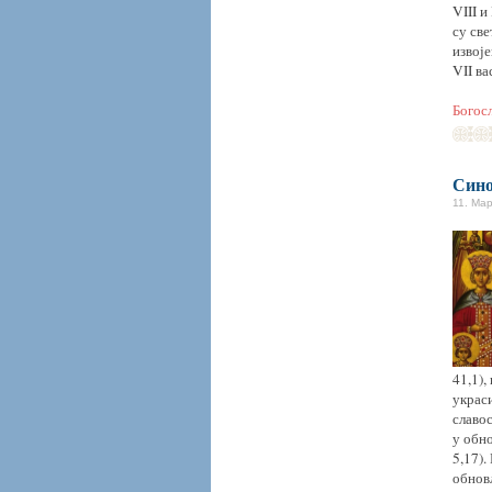
VIII и
су св
извој
VII ва
Богос
Сино
11. Мар
41,1),
украси
славос
у обно
5,17).
обновљ