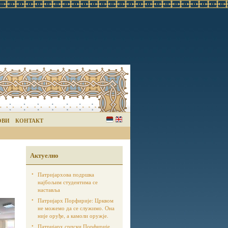
ОВИ
КОНТАКТ
Актуелно
Патријархова подршка
најбољим студентима се
наставља
Патријарх Порфирије: Црквом
не можемо да се служимо. Она
није оруђе, а камоли оружје.
Патријарх српски Порфирије