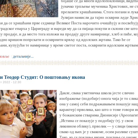
бојаше се да многи идолопоклоници, видећ
јуначко трпљење мученика Христових, не с
прелазити хришћанима. Стога погани и лук
Јулијан намисли да тајно оскврни људе Хри
ћи да се хришћани прве седмице Великог Поста нарочито очишћују и посвећују
градског епарха у Цариграду и нареди му да са пијаца покупи и склони све што
у продаје, и да место тога изложи на продају друге намирнице, хлеб и пиће, ко
одно кришом попрскати и оскврнити крвљу од идолских жртава. Тако ће се
ани, купујући те намирнице у време светог поста, оскврнити идолским жртвам
ловље
детаљније...
|
и Теодор Студит: О поштовању икона
т 2022 - 12:30
Дакле, свака уметничка школа јесте слично
изображење (подобије) онога чија је то слика
она у самој себи подражавањем показује нацр
карактер) прволика, као што о томе говори 
у божанским стварима Дионисије (Ареопагит
„Истина се показује у подобију (тј. у свом
ликовном облику), прволик — у слици (икони
свако од њих је у свакоме, осим разлике суш
Тако, ко се поклања икони, поклања се ономе 