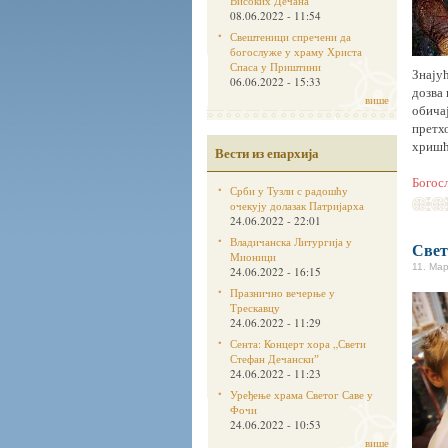
Високих Дечана
08.06.2022 - 11:54
Свештеници спречени да
богослуже у храму Христа
Спаса у Приштини
Знају
06.06.2022 - 15:33
дозва 
више
обичај
претх
хришћ
Вести из епархија
Богос
Срби у Тузли с радошћу
очекују долазак Патријарха
24.06.2022 - 22:01
Владичанска Литургија у
Свет
Мионици
11. Мар
24.06.2022 - 16:15
Празнично вечерње у
Трескавцу
24.06.2022 - 11:29
Сента: Концерт хора „Свети
Стефан Дечанскиˮ
24.06.2022 - 11:23
Уређење храма Светог Саве у
Фочи
24.06.2022 - 10:53
више