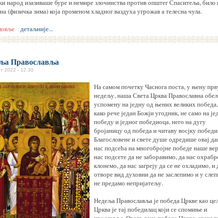
ски народ изазиваше буре и немире злочинства против општег Спаситеља, било 
она (физичка зима) која променом хладног ваздуха угрожав а телесна чула.
ловље
детаљније...
|
ља Православља
т 2022 - 12:30
На самом почетку Часнога поста, у њену прв
недељу, наша Света Црква Православна обе
успомену на једну од њених великих победа,
како рече један Божји угодник, не само на је
победу и једног победиоца, него на дугу
бројаницу од победа и читаву восјку победи
Благословене и свете душе одредише овај да
нас подсећа на многобројне победе наше вер
нас подсете да не заборавимо, да нас охрабр
клонемо, да нас загреју да се не охладимо, и 
отворе вид духовни да не заслепимо и у слеп
не предамо непријатељу.
Недеља Православља је победа Цркве као це
Црква је тај победилац који се спомиње и