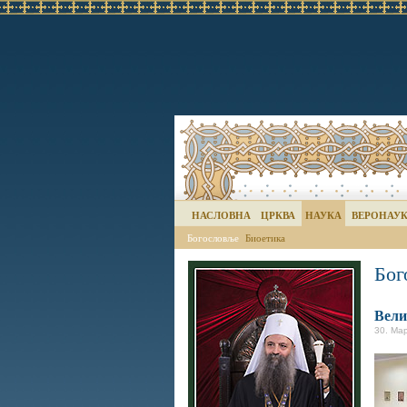
НАСЛОВНА
ЦРКВА
НАУКА
ВЕРОНАУ
Богословље
Биоетика
Бог
Вели
30. Мар