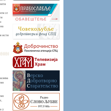
 нити
рем се
ти
и
 на
 и исти
назива
амо
емо
е,
а у