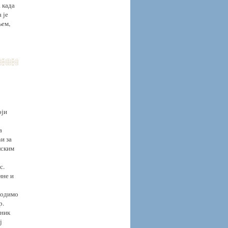
 када
 је
њем,
оји
а
и за
лским
с.
ине и
"ходимо
р.
зник
ј