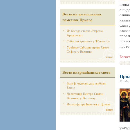
икона 
он ид
Вести из православних
сличн
помесних Цркава
назива
слава 
славос
Из беседа старца Јефрема
Аризонског
прволи
почасн
Саборно крштење у Тбилисију
протот
Уређење Саборне цркве Свете
Софије у Варшави
Богос
више
Вести из хришћанског света
Прва
11. Мар
Брак је чудесни дар љубави
Божје
Делегација Центра Симон
Визентал у Ватикану
Историја хршћанства и Цркава
више
указуј