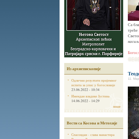
Са бл
треће 
Свето
насиљ
Богос
Из архиепископије
Теод
11. Мар
Одлични резултати пријемног
испита за упис у богословије
23.06.2022 - 10:34
Имендан владике Јустина
14.06.2022 - 14:29
више
Вести са Косова и Метохије
Спасовдан - слава манастира