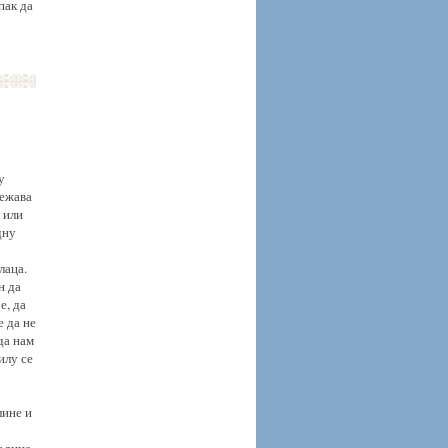
пак да
у
лежава
 или
дну
лаца.
н да
е, да
е да не
да нам
илу се
лине и