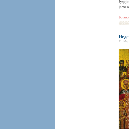
Јудеј
je то 
Богос
Неде
11. Мар