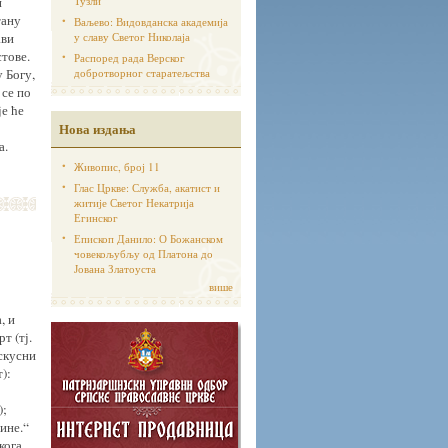
и
Тузли
тану
Ваљево: Видовданска академија
ави
у славу Светог Николаја
стове.
Распоред рада Верског
 Богу,
добротворног старатељства
 се по
је ће
Нова издања
а.
Живопис, број 11
Глас Цркве: Служба, акатист и
житије Светог Некатрија
Егинског
Епископ Данило: О Божанском
човекољубљу од Платона до
Јована Златоуста
више
, и
т (тј.
искусни
):
);
тине.“
кога