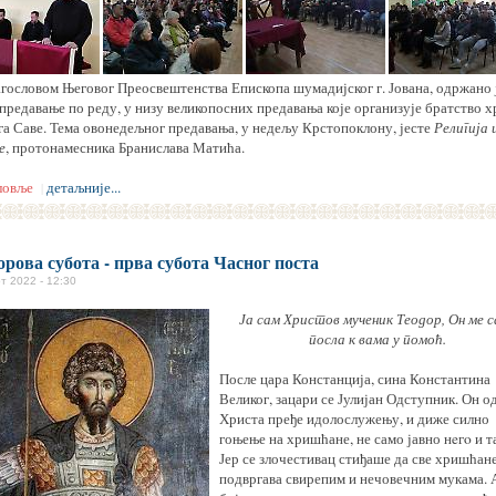
агословом Његовог Преосвештенства Епископа шумадијског г. Јована, одржано 
предавање по реду, у низу великопосних предавања које организује братство 
га Саве. Тема овонедељног предавања, у недељу Крстопоклону, јесте
Религија 
е
, протонамесника Бранислава Матића.
ловље
детаљније...
|
орова субота - прва субота Часног поста
т 2022 - 12:30
Ја сам Христов мученик Теодор, Он ме 
посла к вама у помоћ.
После цара Констанција, сина Константина
Великог, зацари се Јулијан Одступник. Он о
Христа пређе идолослужењу, и диже силно
гоњење на хришћане, не само јавно нeгo и т
Јер се злочестивац стиђаше да све хришћане
подвргава свирепим и нечовечним мукама. А