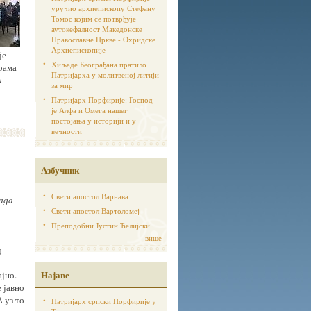
уручио архиепископу Стефану
Томос којим се потврђује
аутoкефалност Македонске
Православне Цркве - Охридске
Архиепископије
је
Хиљаде Београђана пратило
храма
Патријарха у молитвеној литији
и
за мир
Патријарх Порфирије: Господ
је Алфа и Омега нашег
постојања у историји и у
вечности
Азбучник
Свети апостол Варнава
сада
Свети апостол Вартоломеј
Преподобни Јустин Ћелијски
више
д
Најаве
ајно.
 јавно
 уз то
Патријарх српски Порфирије у