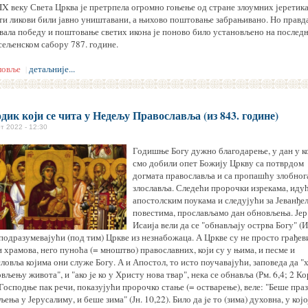
 IX веку Света Црква је претрпела огромно гоњење од стране злоумних јеретика
ети ликови били јавно уништавани, а њихово поштовање забрањивано. Но правда
евала победу и поштовање светих икона је поново било установљено на послед
сељенском сабору 787. године.
ловље
детаљније...
|
дик који се чита у Недељу Православља (из 843. године)
т 2022 - 12:30
Годишње Богу дужно благодарење, у дан у к
смо добили опет Божију Цркву са потврдом
догмата православља и са пропашћу злобног
злославља. Следећи пророчки изрекама, идућ
апостолским поукама и следујући за Јеванђе
повестима, прослављамо дан обновљења. Јер
Исаија вели да се "обнављају острва Богу" (И
 подразумевајући (под тим) Цркве из незнабожаца. А Цркве су не просто грађев
 храмова, него пуноћа (= мноштво) православних, који су у њима, и песме и
ловља којима они служе Богу. А и Апостол, то исто поучавајући, заповеда да 
вљењу живота", и "ако je ко у Христу нова твар", нека се обнавља (Рм. 6,4; 2 Ко
 Господње пак речи, показујући пророчко стање (= остварење), веле: "Беше пра
ења у Јерусалиму, и беше зима" (Јн. 10,22). Било да je то (зима) духовна, у којо