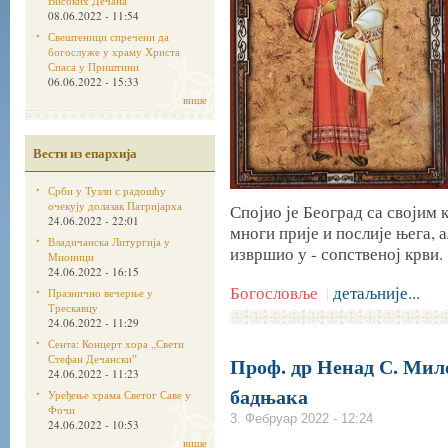
Високих Дечана
08.06.2022 - 11:54
Свештеници спречени да
богослуже у храму Христа
Спаса у Приштини
06.06.2022 - 15:33
више
Вести из епархија
Срби у Тузли с радошћу
очекују долазак Патријарха
Спојио је Београд са својим
24.06.2022 - 22:01
многи прије и послије њега, а
Владичанска Литургија у
извршио у - сопственој крви.
Мионици
24.06.2022 - 16:15
Богословље
детаљније...
|
Празнично вечерње у
Трескавцу
24.06.2022 - 11:29
Сента: Концерт хора „Свети
Стефан Дечанскиˮ
Проф. др Ненад С. Ми
24.06.2022 - 11:23
бадњака
Уређење храма Светог Саве у
Фочи
3. Фебруар 2022 - 12:24
24.06.2022 - 10:53
више