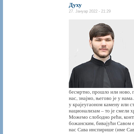
Духу
27. Јануар 2022 - 21:29
бесмртно, прошло или ново, 
нас, знајмо, његово је у нам
у крајеугаоном камену или с
национализам – то је смели 
Можемо слободно рећи, конт
божанским, бивајући Савом е
нас Сава инспирише (име Са