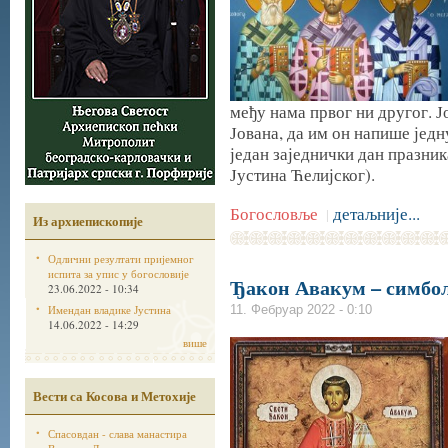
међу нама првог ни другог. 
Јована, да им он напише једн
један заједнички дан празник
Јустина Ћелијског).
Богословље
детаљније...
|
Из архиепископије
Одлични резултати пријемног
испита за упис у богословије
Ђакон Авакум – симбол
23.06.2022 - 10:34
Имендан владике Јустина
11. Фебруар 2022 - 0:10
14.06.2022 - 14:29
више
Вести са Косова и Метохије
Спасовдан - слава манастира