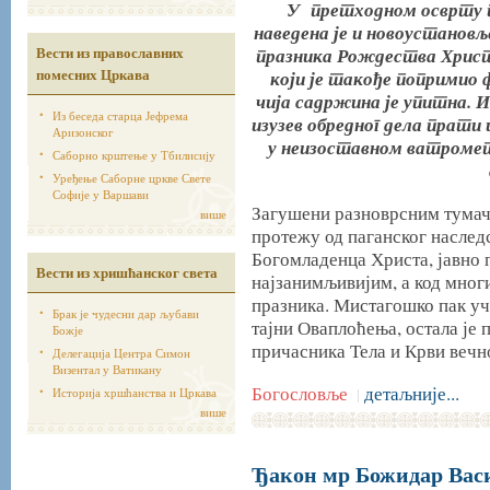
У претходном осврту п
наведена је и новоустановљ
Вести из православних
празника Рождества Христо
помесних Цркава
који је такође попримио 
чија садржина је упитна. 
Из беседа старца Јефрема
изузев обредног дела прати 
Аризонског
у неизоставном ватромет
Саборно крштење у Тбилисију
Уређење Саборне цркве Свете
Софије у Варшави
Загушени разноврсним тумач
више
протежу од паганског наследс
Богомладенца Христа, јавно 
Вести из хришћанског света
најзанимљивијим, а код мног
празника. Мистагошко пак у
Брак је чудесни дар љубави
тајни Оваплоћења, остала је 
Божје
причасника Тела и Крви вечн
Делегација Центра Симон
Визентал у Ватикану
Богословље
детаљније...
Историја хршћанства и Цркава
|
више
Ђакон мр Божидар Вас