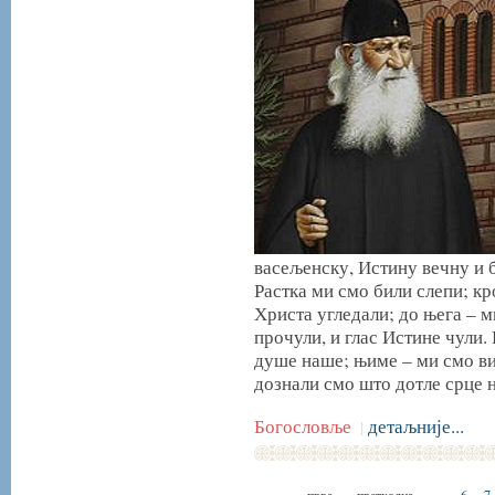
васељенску, Истину вечну и 
Растка ми смо били слепи; кр
Христа угледали; до њега – м
прочули, и глас Истине чули. 
душе наше; њиме – ми смо ви
дознали смо што дотле срце н
Богословље
детаљније...
|