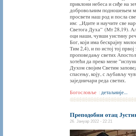
приклони небеса и сиђе на з
добровољним подношењем мн
просвети наш род и посла све
им: „Идите и научите све нар
Светога Духа“ (Мт 28,19). Ал
оци наши, чувши уистину ре
Бог, који има бескрајну милос
Тим 2,4), и по истој тој прво
проповедању светих Апостола
хотећи да преко мене “испуни
Духом својим Светим заповед
спасењу, коју, с љубављу чув
заједничари реда светих.
Богословље
детаљније...
|
Преподобни отац Јустин
26. Јануар 2022 - 22:21