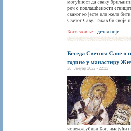
могућност да сваку бриљантн
реч о повлашћености етницит
сваког ко јесте или жели бити
Светог Саву. Такав би своје
Богословље
детаљније...
|
Беседа Светога Саве о п
године у манастиру Жи
26. Јануар 2022 - 22:22
човекољубиви Бог, имајући 