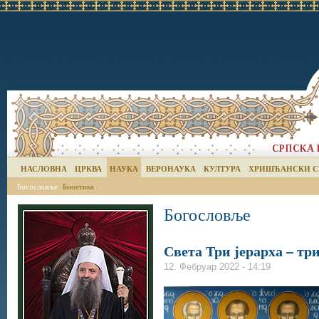
НАСЛОВНА
ЦРКВА
НАУКА
ВЕРОНАУКА
КУЛТУРА
ХРИШЋАНСКИ С
Богословље
Биоетика
Богословље
Света Три јерарха – тр
12. Фебруар 2022 - 14:19