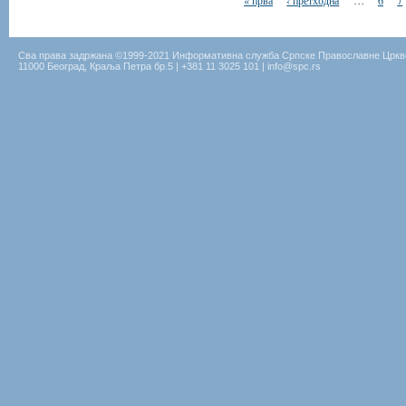
« прва
‹ претходна
…
6
7
Сва права задржана ©1999-2021 Информативна служба Српске Православне Цркв
11000 Београд, Краља Петра бр.5 | +381 11 3025 101 | info@spc.rs