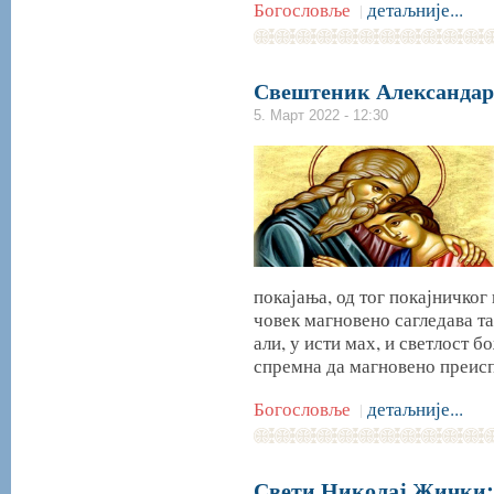
Богословље
детаљније...
|
Свештеник Александар
5. Март 2022 - 12:30
покајања, од тог покајничког
човек магновено сагледава та
али, у исти мах, и светлост б
спремна да магновено преисп
Богословље
детаљније...
|
Свети Николај Жички: