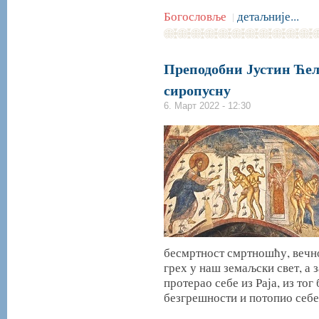
Богословље
детаљније...
|
Преподобни Јустин Ћел
сиропусну
6. Март 2022 - 12:30
бесмртност смртношћу, вечно
грех у наш земаљски свет, а 
протерао себе из Раја, из то
безгрешности и потопио себе