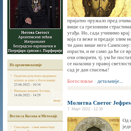
пријатно пружало пред очима 
више са греховним страстима.
угађа. Но, сада учинимо крај
која га веже и предаје злим н
ти дано више него Сампсону: н
израсти, и не само да ће се вр
очи отворити, тј. ум ће поста
се налазиш у правој светлости
Из архиепископије
сад је дан спасења!
Одлични резултати пријемног
Богословље
детаљније...
испита за упис у богословије
|
23.06.2022 - 10:34
Имендан владике Јустина
14.06.2022 - 14:29
више
Молитва Светог Јефрем
7. Март 2022 - 12:30
Вести са Косова и Метохије
Од 
јед
Спасовдан - слава манастира