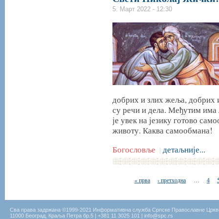
5. Март 2022 - 12:30
добрих и злих жеља, добрих 
су речи и дела. Међутим има 
је увек на језику готово сам
животу. Каква самообмана!
Богословље
детаљније...
|
« прва
‹ претходна
…
4
Сва права задржана ©1999-2021 Информативна служба Српске Православне Цркв
11000 Београд, Краља Петра бр.5 | +381 11 3025 101 | info@spc.rs