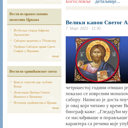
Богословље
детаљније...
|
Вести из православних
помесних Цркава
Велики канон Светог А
7. Март 2022 - 12:30
Из беседа старца Јефрема
Аризонског
Саборно крштење у Тбилисију
Уређење Саборне цркве Свете
Софије у Варшави
више
Вести из хришћанског света
Брак је чудесни дар љубави
Божје
четрнаестој години отишао ј
Делегација Центра Симон
показао се изврсним монахом
Визентал у Ватикану
сабору. Написао је доста поу
Историја хршћанства и Цркава
је овај који читамо у време 
више
биограф каже: „Гледајући му
се наслађиваше и порављаше"
карактера са речима које упу