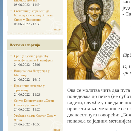
Високих Дечана
ка
08.06.2022 - 11:54
јед
Свештеници спречени да
- С
богослуже у храму Христа
Спаса у Приштини
06.06.2022 - 15:33
више
Вести из епархија
трп
Срби у Тузли с радошћу
очекују долазак Патријарха
24.06.2022 - 22:01
О, 
Владичанска Литургија у
гре
Мионици
24.06.2022 - 16:15
Празнично вечерње у
Ова се молитва чита два пута
Трескавцу
24.06.2022 - 11:29
понедељка до петка (не субот
Сента: Концерт хора „Свети
видети, службе у ове дане н
Стефан Дечанскиˮ
првог читања, метанише се п
24.06.2022 - 11:23
дванаест пута говорећи: „Бож
Уређење храма Светог Саве у
понавља са једним метанијем 
Фочи
24.06.2022 - 10:53
више