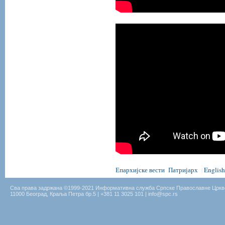
Епархијске вести
Патријарх
English
|
Сва права задржана ©1999-2021 Информативна служба Српске Православне Цркв
11000 Београд, Краља Петра бр.5 | +381 11 3025 101 | info@spc.rs