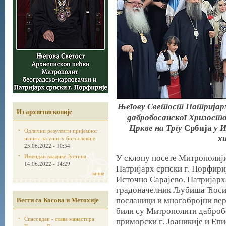
Његову Светост Патријарх
Из архиепископије
дабробосанског Хризосто
Цркве на Тргу
Србија
у 
Одлични резултати пријемног
х
испита за упис у богословије
23.06.2022 - 10:34
У склопу посете Митрополији
Имендан владике Јустина
14.06.2022 - 14:29
Патријарх српски г. Порфириј
више
Источно Сарајево. Патријарх
градоначелник Љубиша Ћосић
посланици и многобројни вер
Вести са Косова и Метохије
били су Митрополити дабробо
Спасовдан - слава манастира
приморски г. Јоаникије и Епи