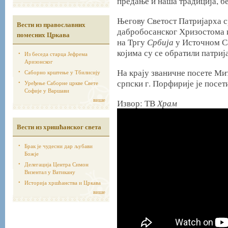
предање и наша традиција, б
Његову Светост Патријарха с
Вести из православних
дабробосанског Хризостома 
помесних Цркава
Србија
на Тргу
у Источном С
којима су се обратили патри
Из беседа старца Јефрема
Аризонског
На крају званичне посете Ми
Саборно крштење у Тбилисију
српски г. Порфирије је посет
Уређење Саборне цркве Свете
Софије у Варшави
више
Храм
Извор: ТВ
Вести из хришћанског света
Брак је чудесни дар љубави
Божје
Делегација Центра Симон
Визентал у Ватикану
Историја хршћанства и Цркава
више