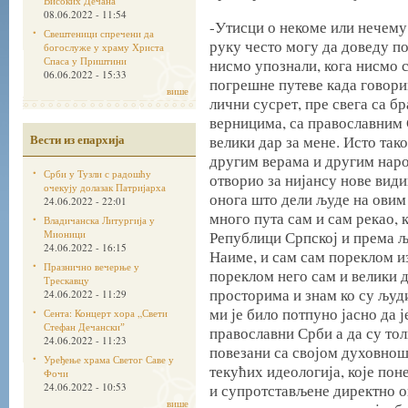
Високих Дечана
08.06.2022 - 11:54
-Утисци о некоме или нечему
Свештеници спречени да
руку често могу да доведу п
богослуже у храму Христа
Спаса у Приштини
нисмо упознали, кога нисмо с
06.06.2022 - 15:33
погрешне путеве када говори
више
лични сусрет, пре свега са б
верницима, са православним 
Вести из епархија
велики дар за мене. Исто так
другим верама и другим народ
Срби у Тузли с радошћу
отворио за нијансу нове види
очекују долазак Патријарха
онога што дели људе на овим
24.06.2022 - 22:01
много пута сам и сам рекао, 
Владичанска Литургија у
Мионици
Републици Српској и према љ
24.06.2022 - 16:15
Наиме, и сам сам пореклом из
Празнично вечерње у
пореклом него сам и велики 
Трескавцу
просторима и знам ко су људи
24.06.2022 - 11:29
ми је било потпуно јасно да 
Сента: Концерт хора „Свети
Стефан Дечанскиˮ
православни Срби а да су то
24.06.2022 - 11:23
повезани са својом духовношћ
Уређење храма Светог Саве у
текућих идеологија, које пон
Фочи
24.06.2022 - 10:53
и супротстављене директно о
више