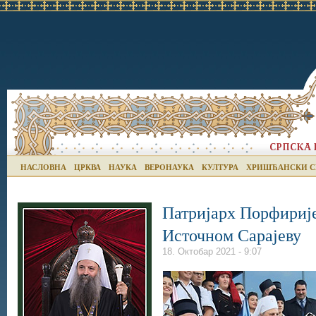
НАСЛОВНА
ЦРКВА
НАУКА
ВЕРОНАУКА
КУЛТУРА
ХРИШЋАНСКИ С
Патријарх Порфирије
Источном Сарајеву
18. Октобар 2021 - 9:07