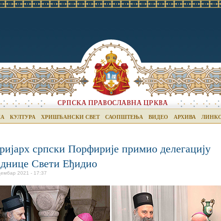
КА
КУЛТУРА
ХРИШЋАНСКИ СВЕТ
САОПШТЕЊА
ВИДЕО
АРХИВА
ЛИНК
ријарх српски Порфирије примио делегацију
еднице Свети Еђидио
цембар 2021 - 17:37