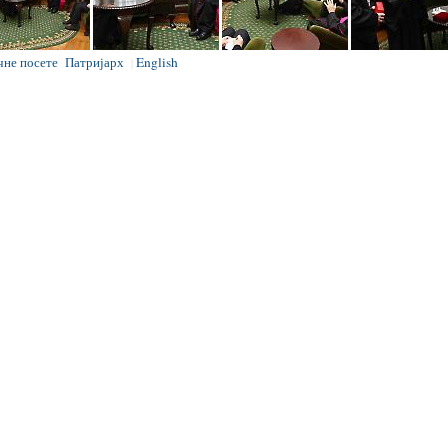
чне посете
Патријарх
English
|