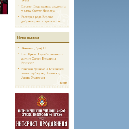
Тузли
Ваљево: Видовданска академија
у славу Светог Николаја
Распоред рада Верског
добротворног старатељства
Нова издања
Живопис, број 11
Глас Цркве: Служба, акатист и
житије Светог Некатрија
Егинског
Епископ Данило: О Божанском
човекољубљу од Платона до
Јована Златоуста
више