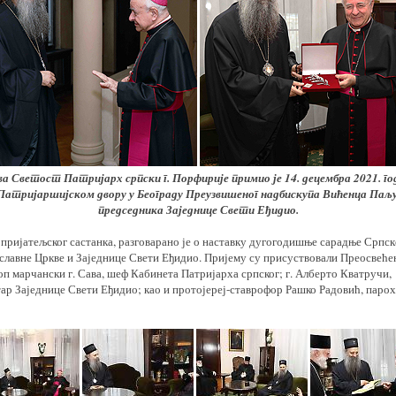
а Светост Патријарх српски г. Порфирије примио је 14. децембра 2021. го
Патријаршијском двору у Београду Преузвишеног надбискупа Вићенца Паљу
председника Заједнице Свети Еђидио.
 пријатељског састанка, разговарано је о наставку дугогодишње сарадње Српск
славне Цркве и
Заједнице Свети Еђидио.
Пријему су присуствовали Преосвеће
оп марчански г. Сава,
шеф Кабинета Патријарха српског;
г.
Алберто Кватручи,
тар Заједнице
Свети Еђидио
; као и протојереј-ставрофор Рашко Радовић, парох