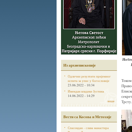
Његов
Из архиепископије
Одлични резултати пријемног
Током
испита за упис у богословије
23.06.2022 - 10:34
Право
Еписк
Имендан владике Јустина
14.06.2022 - 14:29
секре
више
Трсту.
Вести са Косова и Метохије
Спасовдан - слава манастира