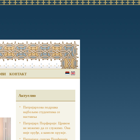
ОВИ
КОНТАКТ
Актуелно
Патријархова подршка
најбољим студентима се
наставља
Патријарх Порфирије: Црквом
не можемо да се служимо. Она
није оруђе, а камоли оружје.
Патријарх српски Порфирије