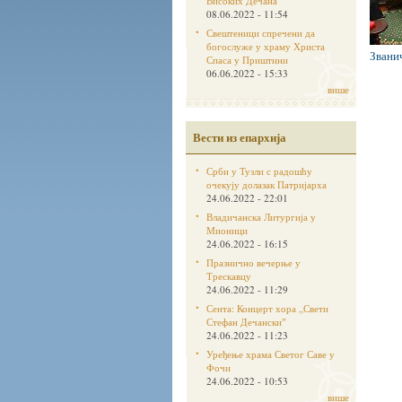
Високих Дечана
08.06.2022 - 11:54
Свештеници спречени да
богослуже у храму Христа
Звани
Спаса у Приштини
06.06.2022 - 15:33
више
Вести из епархија
Срби у Тузли с радошћу
очекују долазак Патријарха
24.06.2022 - 22:01
Владичанска Литургија у
Мионици
24.06.2022 - 16:15
Празнично вечерње у
Трескавцу
24.06.2022 - 11:29
Сента: Концерт хора „Свети
Стефан Дечанскиˮ
24.06.2022 - 11:23
Уређење храма Светог Саве у
Фочи
24.06.2022 - 10:53
више