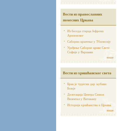
Вести из православних
помесних Цркава
Из беседа старца Јефрема
Аризонског
Саборно крштење у Тбилисију
Уређење Саборне цркве Свете
Софије у Варшави
више
Вести из хришћанског света
Брак је чудесни дар љубави
Божје
Делегација Центра Симон
Визентал у Ватикану
Историја хршћанства и Цркава
више