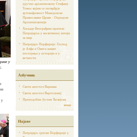
уручио архиепископу Стефану
Томос којим се потврђује
аутoкефалност Македонске
Православне Цркве - Охридске
Архиепископије
Хиљаде Београђана пратило
Патријарха у молитвеној литији
за мир
Патријарх Порфирије: Господ
је Алфа и Омега нашег
постојања у историји и у
вечности
дине у
,
Азбучник
е
Свети апостол Варнава
ни
Свети апостол Вартоломеј
Преподобни Јустин Ћелијски
 у
више
Најаве
Патријарх српски Порфирије у