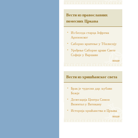
Вести из православних
помесних Цркава
Из беседа старца Јефрема
Аризонског
Саборно крштење у Тбилисију
Уређење Саборне цркве Свете
Софије у Варшави
више
Вести из хришћанског света
Брак је чудесни дар љубави
Божје
Делегација Центра Симон
Визентал у Ватикану
Историја хршћанства и Цркава
више