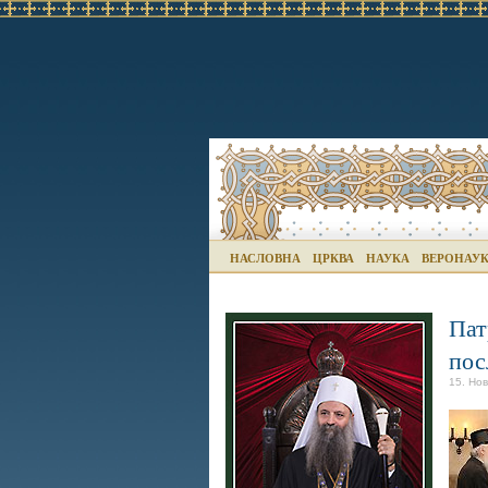
НАСЛОВНА
ЦРКВА
НАУКА
ВЕРОНАУ
Пат
пос
15. Но