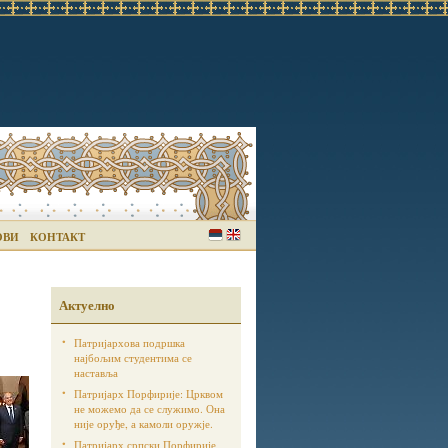
ОВИ
КОНТАКТ
Актуелно
Патријархова подршка
најбољим студентима се
наставља
Патријарх Порфирије: Црквом
не можемо да се служимо. Она
није оруђе, а камоли оружје.
Патријарх српски Порфирије