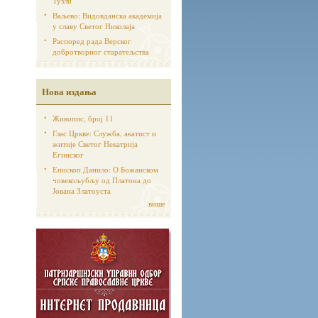
Тузли
Ваљево: Видовданска академија
у славу Светог Николаја
Распоред рада Верског
добротворног старатељства
Нова издања
Живопис, број 11
Глас Цркве: Служба, акатист и
житије Светог Некатрија
Егинског
Епископ Данило: О Божанском
човекољубљу од Платона до
Јована Златоуста
више