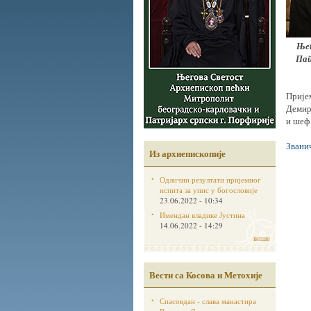
Њег
Пат
Прије
Демир
и шеф
Звани
Из архиепископије
Одлични резултати пријемног
испита за упис у богословије
23.06.2022 - 10:34
Имендан владике Јустина
14.06.2022 - 14:29
више
Вести са Косова и Метохије
Спасовдан - слава манастира