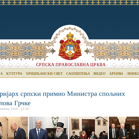
КА
КУЛТУРА
ХРИШЋАНСКИ СВЕТ
САОПШТЕЊА
ВИДЕО
АРХИВА
ЛИНК
ријарх српски примио Министра спољних
лова Грчке
вембар 2019 - 12:22