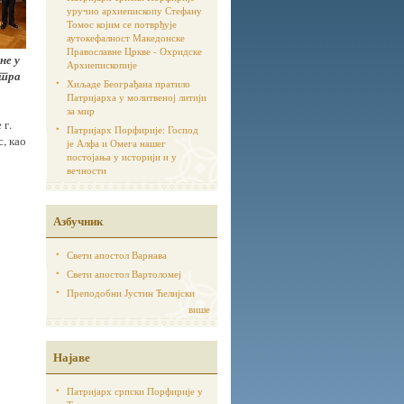
уручио архиепископу Стефану
Томос којим се потврђује
аутoкефалност Македонске
Православне Цркве - Охридске
не у
Архиепископије
стра
Хиљаде Београђана пратило
Патријарха у молитвеној литији
за мир
 г.
Патријарх Порфирије: Господ
, као
је Алфа и Омега нашег
постојања у историји и у
вечности
Азбучник
Свети апостол Варнава
Свети апостол Вартоломеј
Преподобни Јустин Ћелијски
више
Најаве
Патријарх српски Порфирије у