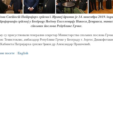
ова Светост Патријарх српски г. Иринеј примио је 14. новембра 2019. годи
ријаршији српској у Београду Његову Екселенцију Никоса Дендиаса, мини
спољних послова Републике Грчке.
му су присуствовали генерални секретар Министарства спољних послова Грчке
ис Темистоклис, амбасадор Републике Грчке у Београду г. Јоргос Диакофотакис
 Кабинета Патријарха српског ђакон др Александар Прашчевић.
чне посете
English
|