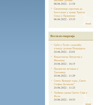
Високих Дечана
08.06.2022 - 11:54
Свештеници спречени да
богослуже у храму Христа
Спаса у Приштини
06.06.2022 - 15:33
више
Вести из епархија
Срби у Тузли с радошћу
очекују долазак Патријарха
24.06.2022 - 22:01
Владичанска Литургија у
Мионици
24.06.2022 - 16:15
Празнично вечерње у
Трескавцу
24.06.2022 - 11:29
Сента: Концерт хора „Свети
Стефан Дечанскиˮ
24.06.2022 - 11:23
Уређење храма Светог Саве у
Фочи
24.06.2022 - 10:53
више