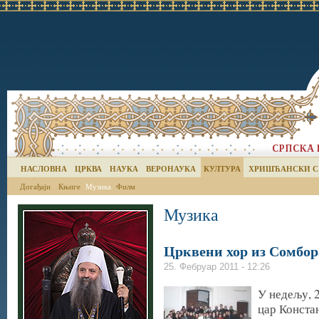
НАСЛОВНА
ЦРКВА
НАУКА
ВЕРОНАУКА
КУЛТУРА
ХРИШЋАНСКИ С
Догађаји
Књиге
Музика
Филм
Музика
Црквени хор из Сомбор
25. Фебруар 2011 - 12:26
У недељу, 2
цар Конста