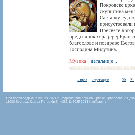
Покровске цркв
скупштина мешо
Састанку су, п
присуствовали 
Пресвете Богор
председник хора јереј Бранк
благослове и поздраве Њего
Господина Милутина.
Музика
детаљније...
|
« прва
‹ претходна
…
20
21
Сва права задржана ©1999-2021 Информативна служба Српске Православне Цркв
11000 Београд, Краља Петра бр.5 | +381 11 3025 101 | info@spc.rs