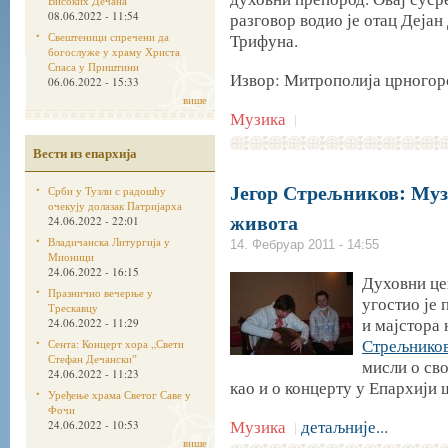
Високих Дечана
08.06.2022 - 11:54
разговор водио је отац Деја
Свештеници спречени да
Трифуна.
богослуже у храму Христа
Спаса у Приштини
Извор: Митрополија црногор
06.06.2022 - 15:33
више
Музика
|
Вести из епархија
Јегор Стрељников: Муз
Срби у Тузли с радошћу
очекују долазак Патријарха
живота
24.06.2022 - 22:01
Владичанска Литургија у
14. Фебруар 2011 - 14:55
Мионици
24.06.2022 - 16:15
Духовни це
Празнично вечерње у
угостио је
Трескавцу
и мајстора
24.06.2022 - 11:29
Стрељнико
Сента: Концерт хора „Свети
Стефан Дечанскиˮ
мисли о сво
24.06.2022 - 11:23
као и о концерту у Епархији 
Уређење храма Светог Саве у
Фочи
Музика
детаљније...
24.06.2022 - 10:53
|
више