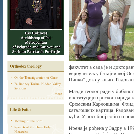
Orthodox theology
факултет а сада је и доктора
вероучитељ у батајничкој О
On the Transfiguration of Christ
Пинки" док су књиге Радован
Fr. Rodney Torbic: Hidden Valley
Sermons
Млади теолог ради у библиот
more
институцији српског народа к
Сремским Карловцима. Фонд 
Life & Faith
каталошких картица. Радован
кући. У посебној соби на пол
Meeting of the Lord
Ирена је рођена у Задру а 199
Synaxis of the Three Holy
Hierarchs