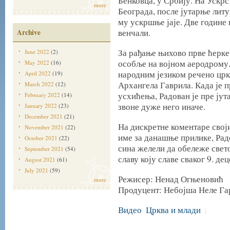
Бенковца, у Србију. На Ускрс
more
Београда, после јутарње литу
му ускршње јаје. Две године 
венчали.
Archive
За рађање њихово прве ћерке 
June 2022
(2)
особље на војном аеродрому. 
May 2022
(16)
народним језиком речено цр
April 2022
(19)
Архангела Гаврила. Када је п
March 2022
(12)
усхићења, Радован је пре јут
February 2022
(14)
звоне дуже него иначе.
January 2022
(23)
December 2021
(21)
На дискретне коментаре свој
November 2021
(22)
име за данашње прилике, Рад
October 2021
(22)
сина желели да обележе свет
September 2021
(54)
славу коју славе сваког 9. де
August 2021
(61)
July 2021
(59)
Режисер: Ненад Огњеновић
more
Продуцент: Небојша Неле Га
Видео
Црква и млади
|