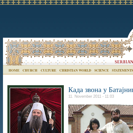
HOME
CHURCH
CULTURE
CHRISTIAN WORLD
SCIENCE
STATEMENT
Када звона у Батајн
11. November 2011 - 11:03