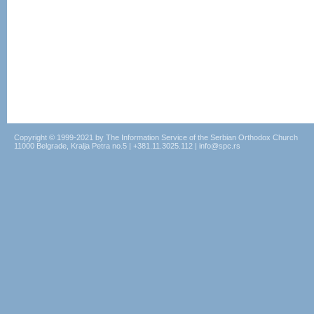
Copyright © 1999-2021 by The Information Service of the Serbian Orthodox Church
11000 Belgrade, Kralja Petra no.5 | +381.11.3025.112 | info@spc.rs