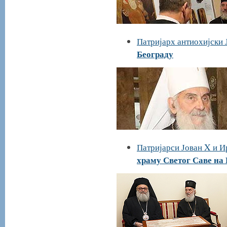
Патријарх антиохијски 
Београду
Патријарси Јован X и И
храму Светог Саве на