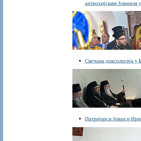
антиохијским Јованом у
Свечана доксологија у
Патријарси Јован и Ири