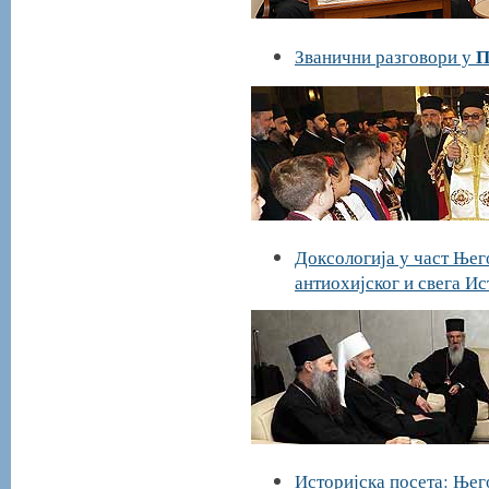
П
Званични разговори у
Доксологија у част Њег
антиохијског и свега Ис
Историјска посета: Њег