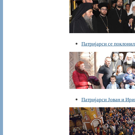
Патријарси се поклонил
Патријарси Јован и Ири