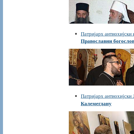
Патријарх антиохијски и
Православни богослов
Патријарх антиохијски 
Калемегдану