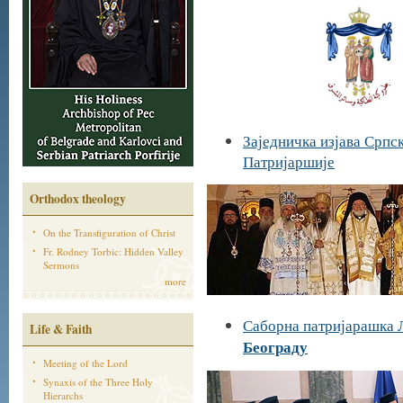
Заједничка изјава Српс
Патријаршије
Orthodox theology
On the Transfiguration of Christ
Fr. Rodney Torbic: Hidden Valley
Sermons
more
Саборна патријарашка Л
Life & Faith
Београду
Meeting of the Lord
Synaxis of the Three Holy
Hierarchs