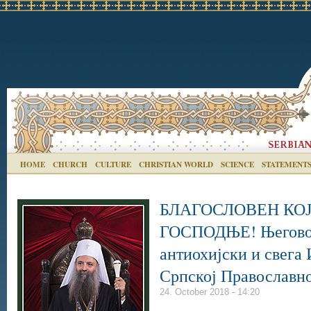
HOME
CHURCH
CULTURE
CHRISTIAN WORLD
SCIENCE
STATEMENT
БЛАГОСЛОВЕН КОЈ
ГОСПОДЊЕ! Његово 
антиохијски и свега
Српској Православно
24. October 2018 - 14:20