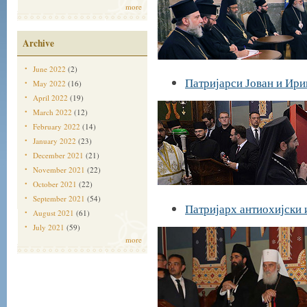
more
Archive
June 2022
(2)
Патријарси Јован и Ири
May 2022
(16)
April 2022
(19)
March 2022
(12)
February 2022
(14)
January 2022
(23)
December 2021
(21)
November 2021
(22)
October 2021
(22)
September 2021
(54)
Патријарх антиохијски и
August 2021
(61)
July 2021
(59)
more