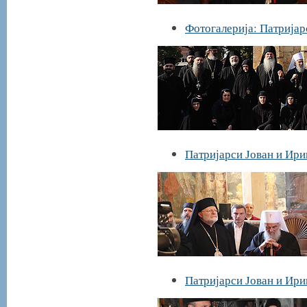
Фотогалерија: Патријар
Патријарси Јован и Ири
Патријарси Јован и Ири