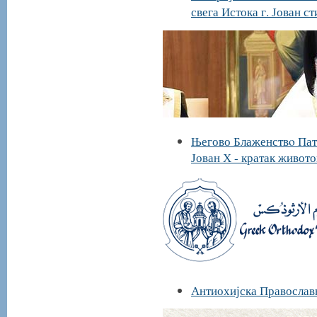
свега Истока г. Јован с
Његово Блаженствo Патр
Јован Х - кратак живот
Антиохијска Православ