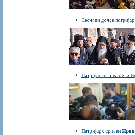
Свечани дочек патријар
Патријарси Јован X и И
Ирин
Патријарх српски