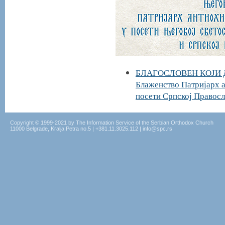
БЛАГОСЛОВЕН КОЈИ 
Блаженство Патријарх а
посети Српској Правосл
Copyright © 1999-2021 by The Information Service of the Serbian Orthodox Church
11000 Belgrade, Kralja Petra no.5 | +381.11.3025.112 | info@spc.rs