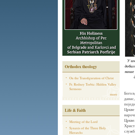
У им
добил
Orthodox theology
наше 
On the Transfiguration of Christ
Fr. Rodney Torbic: Hidden Valley
Sermons
Богољу
more
данас,
поједи
Цркве 
Life & Faith
нарочи
Цркве.
Meeting of the Lord
Христо
Synaxis of the Three Holy
служба
Hierarchs