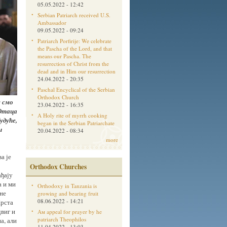
05.05.2022 - 12:42
Serbian Patriarch received U.S.
Ambassador
09.05.2022 - 09:24
Patriarch Porfirije: We celebrate
the Pascha of the Lord, and that
means our Pascha. The
resurrection of Christ from the
dead and in Him our resurrection
24.04.2022 - 20:35
Paschal Encyclical of the Serbian
Orthodox Church
с смо
23.04.2022 - 16:35
 Отаца
A Holy rite of myrrh cooking
удуће,
began in the Serbian Patriarchate
и
20.04.2022 - 08:34
more
а је
Orthodox Churches
ађају
а и ми
Orthodoxy in Tanzania is
сне
growing and bearing fruit
08.06.2022 - 14:21
Крста
двиг и
Aм appeal for prayer by he
patriarch Theophilos
а, али
11.04.2022 - 13:03