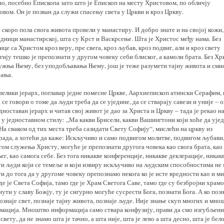
но, посебно Епископа зато што је Епископ на месту Христовом, по обличју
вом. Он је позван да служи спасењу света у Цркви и кроз Цркву.
 скоро пола свога живота провели у манастиру. И добро знате и на својој кожи,
едници манастирској, шта су Крст и Васкрсење. Шта је Христос међу нама. Без
ице са Христом кроз веру, пре свега, кроз љубав, кроз подвиг, али и кроз свету
ију тешко је препознати у другом човеку себи блиског, а камоли брата. Без Хр
лужња Њему, без уподобљавања Њему, још је теже разумети тајну живота и сми
јања.
велики јерарх, поглавар једне помесне Цркве, Аархиепископ атински Серафим, 
 се говори о томе да људи треба да се уједине, да се стварају савези и уније – о
дноставан јерарх и читав свој живот је дао за Христа и Цркву – тада је рекао на
 у једноставном стилу: „Ма какви Брисели, какви Вашингтони који хоће да ује
На сваком од тих места треба сазидати Свету Софију“, мислећи на цркву из
рада, а хотећи да каже: Искључиво и само подвигом молитве, подвигом љубави
ом служења Христу, могуће је препознати другога човека као свога брата, као
г, као самога себе. Без тога никакве конференције, никакве деклерације, никак
ти људи који се темеље и који извиру искључиво на људским способностима не
и до тога да у другоме човеку препознамо некога ко је исте вредности као и ми
де је Света Софија, тамо где је Храм Светога Саве, тамо где су безбројни храм
ути у славу Божју, ту је сигурно могуће сусрести Бога, познати Бога. А ко позн
ознаје свет, познаје тајну живота, познаје људе. Није знање скуп многих и мно
мација. Мноштво информација само ствара конфузију, прави да смо изгубљени
свету, да не знамо шта је тачно, а шта није, шта је лево а шта десно, шта је бел