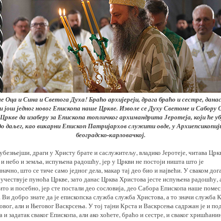
е Оца и Сина и Светога Духа! Браћо архијереји, драга браћо и сестре, дана
и још једног новог Епископа наше Цркве. Изволе се Духу Светоме и Сабору
Цркве да изаберу за Епископа топличког архимандрита Јеротеја, који ће уб
до даљег, као викарни Епископ Патријархов служити овде, у Архиепсикопиј
београдско-карловачкој.
безњејши, драги у Христу брате и саслужитељу, владико Јеротеје, читава Цркв
 и небо и земља, испуњена радошћу, јер у Цркви не постоји ништа што је
начно, што се тиче само једног дела, макар тај део био и највећи. У сваком дог
учествује пуноћа Цркве, зато данас Црква Христова јесте испуњена радошћу, 
то и посебно, јер сте постали део сословија, део Сабора Епископа наше поме
 Ви добро знате да је епископска служба служба Христова, а то значи служба 
вог, али и Његовог Васкрсења. У тој тајни Крста и Васкрсења садржан је и по
 и задатак сваког Епископа, али ако хоћете, браћо и сестре, и сваког хришћанин