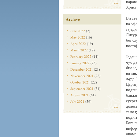
нарав
more
Христо
Ви сте
Archive
на зај
заједн
June 2022
(2)
Литург
May 2022
(16)
без с
April 2022
(19)
посто
March 2022
(12)
Један 
February 2022
(14)
чуо да
January 2022
(23)
био је
December 2021
(21)
начин,
November 2021
(22)
људе. 
October 2021
(22)
Цариг
September 2021
(54)
подвиг
ближње
August 2021
(61)
сусре
July 2021
(59)
довест
more
тамо г
подигн
Бога п
инфор
овоме 