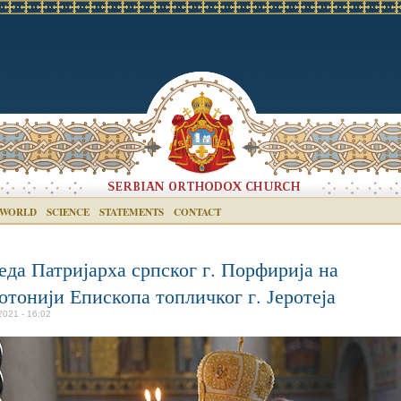
 WORLD
SCIENCE
STATEMENTS
CONTACT
еда Патријарха српског г. Порфирија на
отонији Епископа топличког г. Јеротеја
 2021 - 16:02