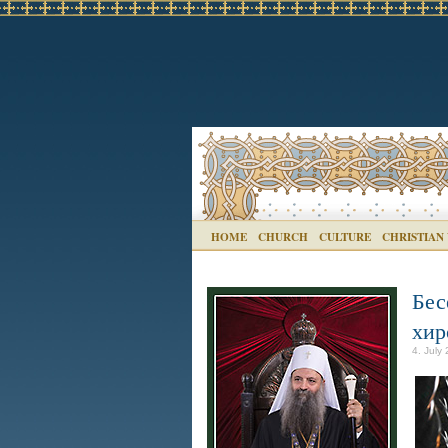
HOME
CHURCH
CULTURE
CHRISTIAN
Бес
хир
4. July