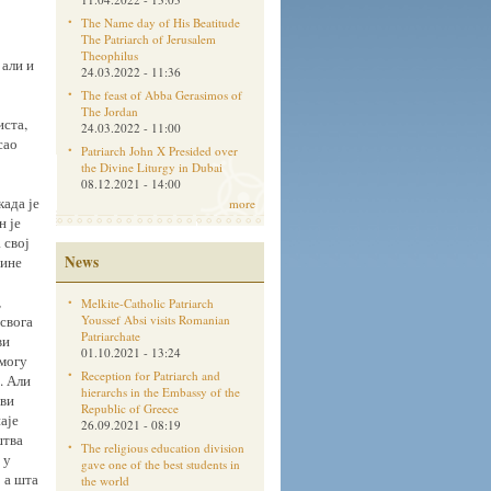
The Name day of His Beatitude
The Patriarch of Jerusalem
Theophilus
 али и
24.03.2022 - 11:36
The feast of Abba Gerasimos of
The Jordan
иста,
24.03.2022 - 11:00
сао
Patriarch John X Presided over
the Divine Liturgy in Dubai
08.12.2021 - 14:00
када је
more
н је
 свој
News
дине
,
Melkite-Catholic Patriarch
 свога
Youssef Absi visits Romanian
Patriarchate
ви
01.10.2021 - 13:24
 могу
Reception for Patriarch and
. Али
hierarchs in the Embassy of the
ови
Republic of Greece
аје
26.09.2021 - 08:19
штва
The religious education division
 у
gave one of the best students in
о а шта
the world