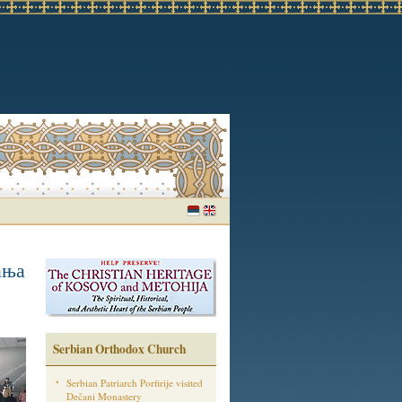
ања
Serbian Orthodox Church
Serbian Patriarch Porfirije visited
Dečani Monastery