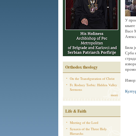
У про
књиге
Васе 
Алекс
Била ј
Срба и
страда
извори
Orthodox theology
промо
On the Transfiguration of Christ
Извор
Fr. Rodney Torbic: Hidden Valley
Sermons
Култу
more
Life & Faith
Meeting of the Lord
Synaxis of the Three Holy
Hierarchs