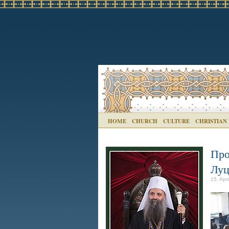
HOME
CHURCH
CULTURE
CHRISTIAN
Про
Лу
15. Apr