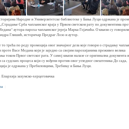
сторијама Народне и Универзитетске библиотеке у Бања Луци одржана је пром
 „Страдање Срба чапљинског краја у Првом светском рату по документима про
Медана“ аутора пароха чапљинског јереја Марка Гојачића. О књизи су говорил
андра Глишић, историчар Предраг Лозо и аутор.
е то трећа по реду промоција овог значајног дела које говори о страдању чапљ
 проте Васе Медана који је заједно са својим парохијанима преживео велика
ња током Првог светског рата. У самој књизи налазе се оригинална документа 
 са судских процеса који су вођени против овог угледног свештеника До сада,
ција је одржана у Пребиловцима, Требињу и Бања Луци.
: Епархија захумско-херцеговачка
ра
|