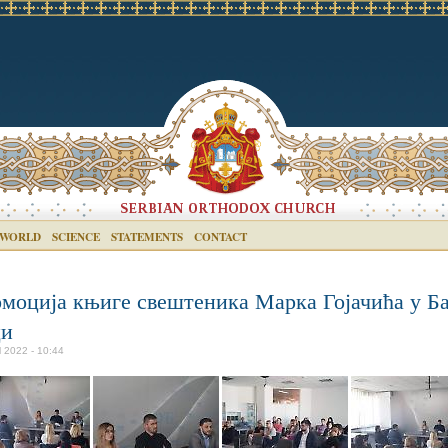
 WORLD
SCIENCE
STATEMENTS
CONTACT
моција књиге свештеника Марка Гојачића у Б
ци
il 2022 - 10:44