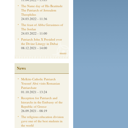
The Name day of His Beatitude
The Patriarch of Jerusalem
Theophilus
24.03.2022 - 11:36
The feast of Abba Gerasimos of
The Jordan
24.03.2022 - 11:00
Patriarch John X Presided over
the Divine Liturgy in Dubai
08.12.2021 - 14:00
more
News
Melkite-Catholic Patriarch
Youssef Absi visits Romanian
Patriarchate
01.10.2021 - 13:24
Reception for Patriarch and
hierarchs in the Embassy of the
Republic of Greece
26.09.2021 - 08:19
The religious education division
gave one of the best students in
the world