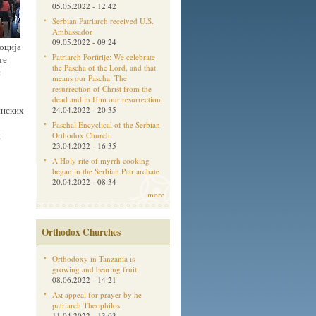
05.05.2022 - 12:42
Serbian Patriarch received U.S.
Ambassador
09.05.2022 - 09:24
оција
Patriarch Porfirije: We celebrate
те
the Pascha of the Lord, and that
и
means our Pascha. The
resurrection of Christ from the
dead and in Him our resurrection
инских
24.04.2022 - 20:35
Paschal Encyclical of the Serbian
и
Orthodox Church
23.04.2022 - 16:35
A Holy rite of myrrh cooking
began in the Serbian Patriarchate
20.04.2022 - 08:34
more
Orthodox Churches
Orthodoxy in Tanzania is
growing and bearing fruit
08.06.2022 - 14:21
Aм appeal for prayer by he
patriarch Theophilos
11.04.2022 - 13:03