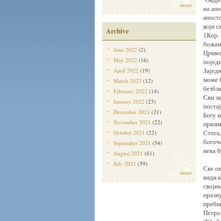
more
на апо
апосто
који с
Archive
1Кор. 
божанс
June 2022
(2)
Цркве
May 2022
(16)
појед
Зајед
April 2022
(19)
може б
March 2022
(12)
безбла
February 2022
(14)
Сви з
January 2022
(23)
поста
December 2021
(21)
Богу и
November 2021
(22)
призи
Стога,
October 2021
(22)
богочо
September 2021
(54)
нека б
August 2021
(61)
July 2021
(59)
Све ов
more
види 
својим
празну
пребив
Петро