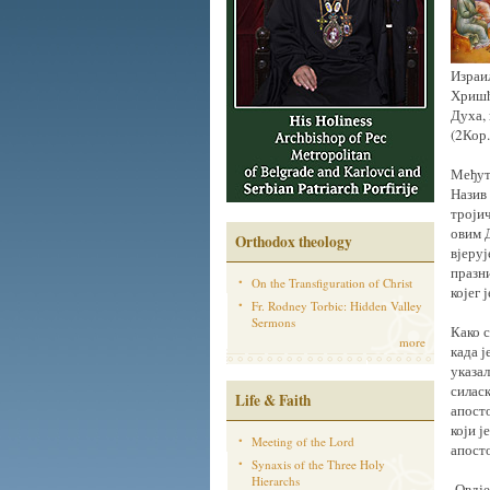
Израиљ
Хришћ
Духа, 
(2Кор.
Међут
Назив 
тројич
овим 
Orthodox theology
вјеруј
празни
On the Transfiguration of Christ
којег 
Fr. Rodney Torbic: Hidden Valley
Sermons
Како с
more
када ј
указал
силаск
Life & Faith
апосто
који ј
Meeting of the Lord
апосто
Synaxis of the Three Holy
Hierarchs
Овдје 