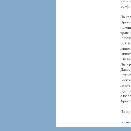
нацији
Божји 
На кра
Цркви
покоше
траве 
је поз
30) Д
живот
живот 
Света 
Литур
Давао
нечист
Бескрв
личне 
једин
а не с
Христ
Извор
Богос