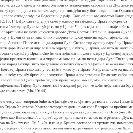
столе: да Дух дјелује на апостоле који су једнодушно сабрани и да Дух дјелује
лску проповјед на све остале људе, призивајући их у богочовјечански Организ
е управо овим догађајем Педесетнице рађа. Како објашњава апостол Павле (вид
12, 13, 14), Дух Свети дјелује само у односу на заједницу Цркве и сусрет са
ком благодаћу Духа могућ је само у Цркви. Човјек који не препознаје себе као
ног организма не може искусити дарове Духа Светог. Штавише, дарови Духа С
инцу у Цркви су дати како би их искористио искључиво на корист цјелокупне
нице. Апостол Павле истиче да дарови Духа Светог формулишу службе у Цркви
ити дара Духа који није везан за одређену службу у Цркви, као што не може б
годатне службе у Цркви. Ово ће нам појаснити и улогу клира у Црквеној заједн
аједно приликом крштења и миропомазања примамо печат дара Духа Светог, ч
јемо народ Божији, што представља основну службу у Цркви. Свако од нас слу
 Његовој Цркви тако што учествује у животу те Цркве. Међутим, неке од нас Б
ва на већу службу бриге о цјелокупној Цркви и предстојања Црквеним сабрање
 све степене у Цркви треба гледати превасходно као службе, као служење
вјечанском Тијелу Христовом, по Господњој ријечи: ко хоће међу вама да буде
уде свима слуга (Мк. 10: 44).
о о чему смо говорили биће нам јасније ако се сјетимо да исти апостол Павле 
као Тијело Христово. Христос четрдесет дана након свог Васкрсења пребива ме
 ученицима поучавајући их, да би се у четрдесети дан вазнио на Небо (овај До
јемо као Вазнесење Господње). Десет дана након тога, као што рекосмо, Дух ко
ао на Христу (уп. Лк. 2: 40) и који је Христа васкрсао из мртвих (уп. поменут
ву бесједу) починуо је на апостолима чиме их је учинио сутјелесницима Хрис