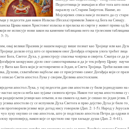
Педесетница је значајан и због тога што пов
паралелу са Старим Завјетом. Наиме, из
Мојсијевих списа нам је познато да су стари
ци у педесети дан након Изласка (Песаха) примили Закон од Бога на Синају.
анска Црква након Христовог изласка и преласка из смрти у живот прима од Б
који не исписује нови закон на каменим таблицама него на тјелесним таблицама
 3: 3).
им, овај велики Празник је нашем народу више познат као Тројице или као Дух
Тројице долази отуд што се приликом овог Догађаја открила улога трећег лица
ног Бога, Светог Духа, у домостроју спасења човјека и свијета. Сматра се да је
Догађајем заокружио дјело свог самооткривања и да је тек рођену Цркву научи
е у Њега као Бога који је истовремено и Један, и Света Тројица. Трећи назив ово
ка, Духови, схватићемо најбоље ако се присјетимо самог Догађаја који се празн
је описао Свети апостол Лука у својим Дјелима апостолским.
вједочи апостол Лука, у тај педесети дан сви апостоли су били једнодушно на
е настао шум са неба као хујање силнога вјетра. Након тог шума апостолима су 
и раздијељени језици као огњени, и на свакога од њих је сишао по један језик. 
у језика апостоли су се испунили Духа Светога и прво дејство Духа је било то 
ли проговорили језике које дотад нису говорили (Дап. 2: 1-5). Народ у Јеруса
е чуо хуку окупио се око апостола, што је подстакло апостола Петра да одржи 
лску проповијед, након које се крстило око три хиљаде душа (Дап. 2: 6-41).
најприје морамо истаћи два момента на која се тичу Догађаја силаска Светог 