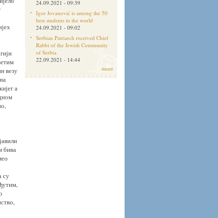
ијело
24.09.2021 - 09:39
г
Igor Jovanović is among the 50
best students in the world
ијех
24.09.2021 - 09:02
Serbian Patriarch received Chief
Rabbi of the Jewish Community
ргији
of Serbia
22.09.2021 - 14:44
ветим
more
н везу
 на
ијег а
едном
о,
јавили
м бива
мео
а су
еђутим,
о
нство,