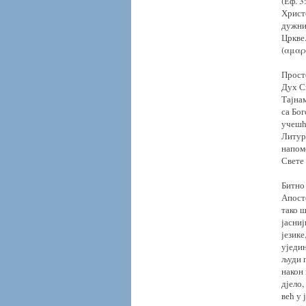
(Еф. 3
Христо
дужни
Цркве
(αμαρ
Просто
Дух С
Тајна
са Бог
учешћ
Литург
напом
Свете
Битно 
Апост
тако ш
јасни
језике
уједин
људи п
након 
дјело,
већ у 