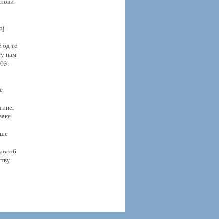
инови
ој
 од те
ту нам
103:
је
тине,
ваке
аше
наособ
ству