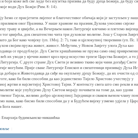
 и боји коже већ све људе без изузетка призива да буду дјеца Божија, да буду с
које води Дух Божји (Рим. 8: 14).
ју ћемо се присјетити лијепог и благочестивог обичаја који је заступљен у наш
 приликом овог Празника. У наше храмове на празник Духова уносимо свјеже
ну траву и цвијеће, а на Вечерњем након Литургије клечимо и плетемо вијенце
и тог цвијећа, док свештенство чита три духовске молитве. Још у Старом Завје
нато да Бог како човјеку (уп. 1Мој. 2: 7), тако и цјелокупној творевини (уп. Пс. 
ухом својим пружа живот, живост. Међутим, у Новом Завјету улога Духа као
одавца се продубљује. Дух Свети хришћанима не пружа само овај привремени
већ их уводи у вјечни живот кроз пред-искуство трпезе Царства Божијег, а то 
Литургија. С друге стране Дух Свети је везивно ткиво који чини догађај Свете
гије могућим. Прије сваке Литургије Епископ и свештеници призивају Духа Ис
ца добара и Животодавца да сиђе на окупљену дјецу Божију, да их очисти од с
оте, како би били способни да као јединствено Тијело Христово учествују у
ној жртви и најсветијој Христовој Тајни. У контексту свега што смо рекли и н
молитве које упућујемо Духу Светом морају почивати на томе да, као удови
ственог Тијела, желимо добро цјелокупној Заједници и сваком њеном члану по
амо нама, како бисмо били способни да у и Будућем вијеку узмемо удјела у Цар
а Бога нашег.
: Епархија будимљанско-никшићка
ловље
|