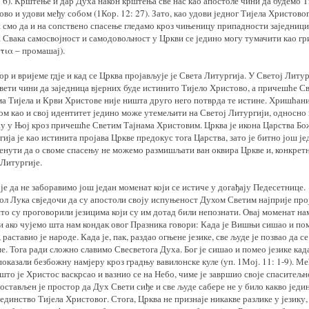
: 6). Крштење и дар Духа након крштења све нас као апостоле чини да будемо Т
во и удови међу собом (1Кор. 12: 27). Зато, као удови једног Тијела Христово
 смо да и на сопствено спасење гледамо кроз чињеницу припадности заједници
. Свака самосвoјност и самодовољност у Цркви се једино могу тумачити као гр
τια – промашај).
р и вријеме гдје и кад се Црква пројављује је Света Литургија. У Светој Литу
вети чини да заједница вјерних буде истинито Тијело Христово, а причешће С
ма Тијела и Крви Христове није ништа друго него потврда те истине. Хришћани
ом као и свој идентитет једино може утемељити на Светој Литургији, односно
у у Њој кроз причешће Светим Тајнама Христовим. Црква је икона Царства Бож
ија је као истинита пројава Цркве предокус тога Царства, зато је битно још ј
енути да о своме спасењу не можемо размишљати ван оквира Цркве и, конкретн
 Литургије.
је да не заборавимо још један моменат који се истиче у догађају Педесетнице.
ол Лука свједочи да су апостоли своју испуњеност Духом Светим најприје про
то су проговорили језицима који су им дотад били непознати. Овај моменат на
ји ако чујемо шта нам кондак овог Празника говори: Када је Вишњи сишао и по
, раставио је народе. Када је, пак, раздао огњене језике, све људе је позвао да се
е. Тога ради сложно славимо Свесветога Духа. Бог је сишао и помео језике кад
оказали безбожну намјеру кроз градњу вавилонске куле (уп. 1Мој. 11: 1-9). М
што је Христос васкрсао и вазнио се на Небо, чиме је завршио своје спаситељн
 остављен је простор да Дух Свети сиђе и све људе сабере не у било какво једи
јединство Тијела Христовог. Стога, Црква не признаје никакве разлике у језику,