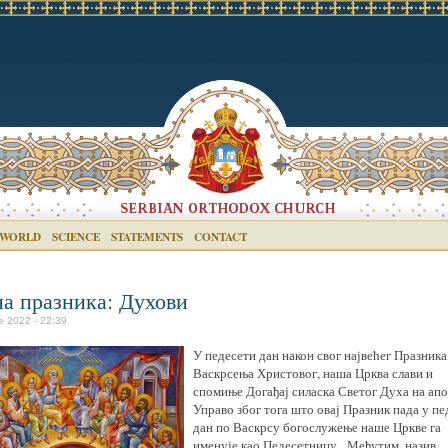
 WORLD
SCIENCE
STATEMENTS
CONTACT
на празника: Духови
e 2022 - 22:39
У педесети дан након свог највећег Празника
Васкрсења Христовог, наша Црква слави и
спомиње Догађај силаска Светог Духа на апо
Управо због тога што овај Празник пада у пе
дан по Васкрсу богослужење наше Цркве га
именује као Педесетницу. Међутим, назив