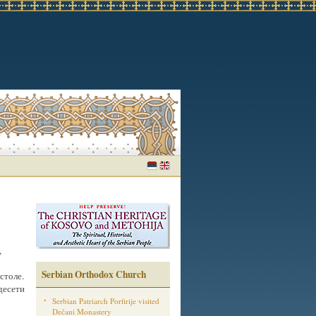
,
Serbian Orthodox Church
столе.
десети
Serbian Patriarch Porfirije visited
Dečani Monastery