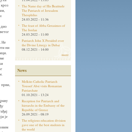
 кроз
The Name day of His Beatitude
ам,
The Patriarch of Jerusalem
Theophilus
и
24.03.2022 - 11:36
The feast of Abba Gerasimos of
 дио
The Jordan
ветог
24.03.2022 - 11:00
Patriarch John X Presided over
. Не
the Divine Liturgy in Dubai
ити ни
08.12.2021 - 14:00
ици.
more
име
жи
ог
News
м.
Melkite-Catholic Patriarch
 први,
Youssef Absi visits Romanian
Patriarchate
01.10.2021 - 13:24
Цркву
Reception for Patriarch and
ђу
hierarchs in the Embassy of the
Republic of Greece
гађај
26.09.2021 - 08:19
ји је
The religious education division
у
gave one of the best students in
товим
the world