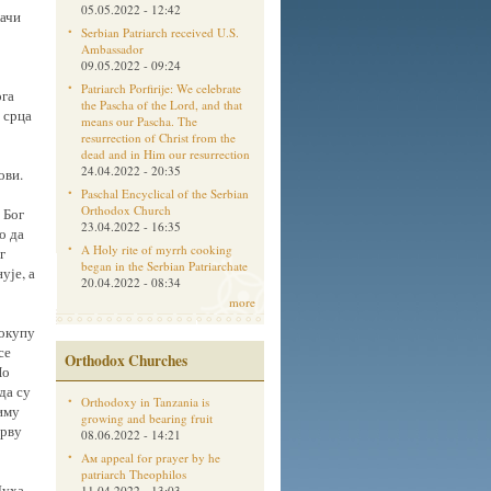
05.05.2022 - 12:42
лачи
Serbian Patriarch received U.S.
Ambassador
09.05.2022 - 09:24
Patriarch Porfirije: We celebrate
ога
the Pascha of the Lord, and that
 срца
means our Pascha. The
resurrection of Christ from the
dead and in Him our resurrection
24.04.2022 - 20:35
ови.
Paschal Encyclical of the Serbian
Orthodox Church
 Бог
23.04.2022 - 16:35
о да
A Holy rite of myrrh cooking
г
began in the Serbian Patriarchate
ује, а
20.04.2022 - 08:34
more
 окупу
се
Orthodox Churches
По
да су
Orthodoxy in Tanzania is
лиму
growing and bearing fruit
прву
08.06.2022 - 14:21
Aм appeal for prayer by he
patriarch Theophilos
Духа
11.04.2022 - 13:03