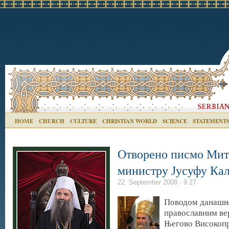
HOME
CHURCH
CULTURE
CHRISTIAN WORLD
SCIENCE
STATEMENT
Отворено писмо Мит
министру Јусуфу Ка
22. September 2008 - 9:27
Поводом данашње
православним в
Његово Високоп