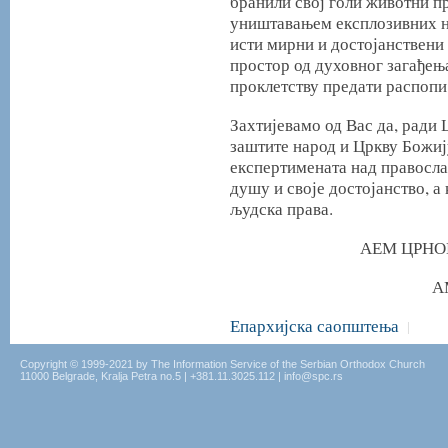
бранили свој голи животни пр
уништавањем експлозивних на
исти мирни и достојанствени
простор од духовног загађењ
проклетству предати распопи
Захтијевамо од Вас да, ради 
заштите народ и Цркву Божију
експертимената над правосла
душу и своје достојанство, а
људска права.
АЕМ ЦРНО
А
Епархијска саопштења
|
Copyright © 1999-2021 by The Information Service of the Serbian Orthodox Church
11000 Belgrade, Kralja Petra no.5 | +381.11.3025.112 | info@spc.rs