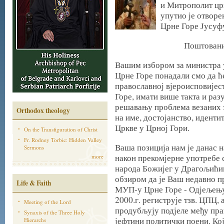
и Митрополит цр
упутио је отвор
Црне Горе Јусуф
Поштовани
Вашим избором за министра 
Црне Горе понадали смо да ће
православној вјероисповијест
Горе, имати више такта и раз
решавању проблема везаних з
Orthodox theology
на име, достојанство, иденти
Цркве у Црној Гори.
On the Transfiguration of Christ
Fr. Rodney Torbic: Hidden Valley
Ваша позиција нам је данас 
Sermons
након прекомјерне употребе 
more
народа Божијег у Драгољићим
обзиром да је Ваш недавно п
Life & Faith
МУП-у Црне Горе - Одјељењу
2000.г. региструје тзв. ЦПЦ, 
Meeting of the Lord
продубљују подјеле међу пр
Synaxis of the Three Holy
јефтини политички поени. Ко
Hierarchs