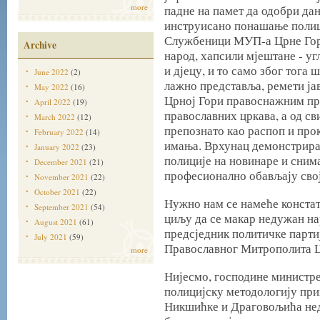
more
падне на памет да одобри да
инструисано понашање полиц
Службеници МУП-а Црне Гор
Archive
народ, хапсили мјештане - уг
и дјецу, и то само због тога 
June 2022
(2)
лажно представља, ремети јав
May 2022
(16)
Црној Гори правоснажним пр
April 2022
(19)
православних цркава, а од с
March 2022
(12)
препознато као распоп и про
February 2022
(14)
имања. Врхунац демонстриран
January 2022
(23)
полиције на новинаре и сним
December 2021
(21)
професионално обављају сво
November 2021
(22)
October 2021
(22)
Нужно нам се намеће констата
September 2021
(54)
циљу да се макар недужан на
August 2021
(61)
предсједник политичке партиј
July 2021
(59)
Православног Митрополита Ц
more
Нијесмо, господине министре,
полицијску методологију пр
Никшићке и Драговољића нед