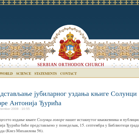
 WORLD
SCIENCE
STATEMENTS
CONTACT
дстављање јубиларног уздања књиге Солунци
оре Антонија Ђурића
tember 2008 - 10:55
 десето издање књиге
Солунци говоре
нашег истакнутог књижевника и публици
ија Ђурића биће представљено у понедељак, 15. септембра у Библиотеци град
ада (Кнез Михаилова 56).