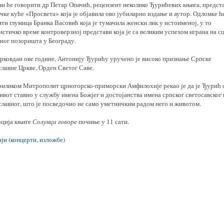
зи ће говорити др Петар Опачић, рецензент неколико Ђурићевих књига, предст
чке куће «Просвета» која је објавила ово јубиларно издање и аутор. Одломке ћ
ти глумица Бранка Васовић која је тумачила женски лик у истоименој, у то
стичко време контроверзној представи која је са великим успехом играна на с
ног позоришта у Београду.
рковдан ове године, Антонију Ђурићу уручено је високо признање Српске
славне Цркве, Орден Светог Саве.
риликом Митрополит црногорско-приморски Амфилохије рекао је да је Ђурић 
ивот ставио у службу имена Божјег и достојанства имена српског светосавског 
славног, што је посведочио не само уметничким радом него и животом.
ција књиге
Солунци говоре
почиње у 11 сати.
ји (концерти, изложбе)
|