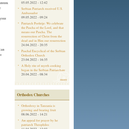
авник
05.05.2022 - 12:42
е
Serbian Patriarch received U.S.
Ambassador
09.05.2022 - 09:24
цени
Patriarch Porfirije: We celebrate
the Pascha of the Lord, and that
means our Pascha. The
resurrection of Christ from the
dead and in Him our resurrection
24.04.2022 - 20:35
сав
Paschal Encyclical of the Serbian
и
Orthodox Church
23.04.2022 - 16:35
A Holy rite of myrrh cooking
began in the Serbian Patriarchate
20.04.2022 - 08:34
more
Orthodox Churches
Orthodoxy in Tanzania is
growing and bearing fruit
08.06.2022 - 14:21
Aм appeal for prayer by he
patriarch Theophilos
11.04.2022 - 13:03