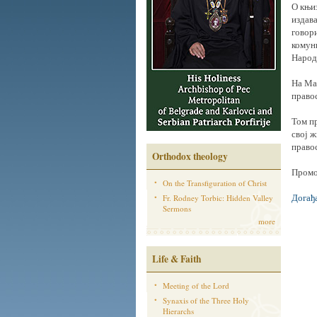
О књи
издава
говори
комуни
Народ
На Ма
право
Том п
свој ж
право
Orthodox theology
Промо
On the Transfiguration of Christ
Догађа
Fr. Rodney Torbic: Hidden Valley
Sermons
more
Life & Faith
Meeting of the Lord
Synaxis of the Three Holy
Hierarchs