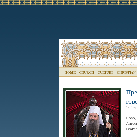
HOME
CHURCH
CULTURE
CHRISTIAN
Пре
гов
12. Sep
Ново,
Антон
Беогр