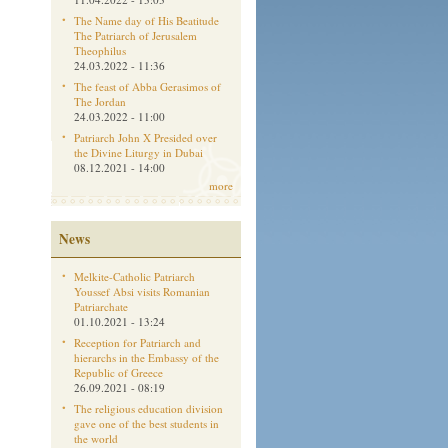
The Name day of His Beatitude
The Patriarch of Jerusalem
Theophilus
24.03.2022 - 11:36
The feast of Abba Gerasimos of
The Jordan
24.03.2022 - 11:00
Patriarch John X Presided over
the Divine Liturgy in Dubai
08.12.2021 - 14:00
more
News
Melkite-Catholic Patriarch
Youssef Absi visits Romanian
Patriarchate
01.10.2021 - 13:24
Reception for Patriarch and
hierarchs in the Embassy of the
Republic of Greece
26.09.2021 - 08:19
The religious education division
gave one of the best students in
the world