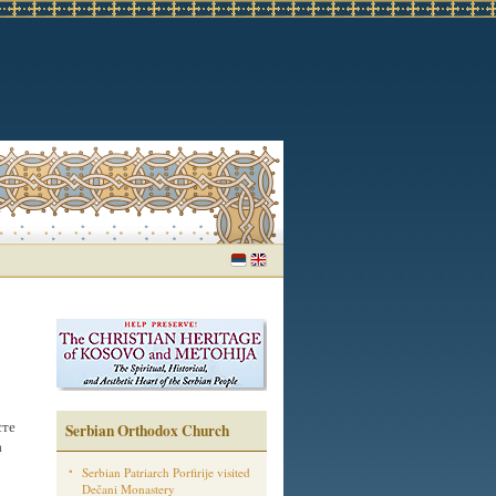
сте
Serbian Orthodox Church
а
Serbian Patriarch Porfirije visited
Dečani Monastery